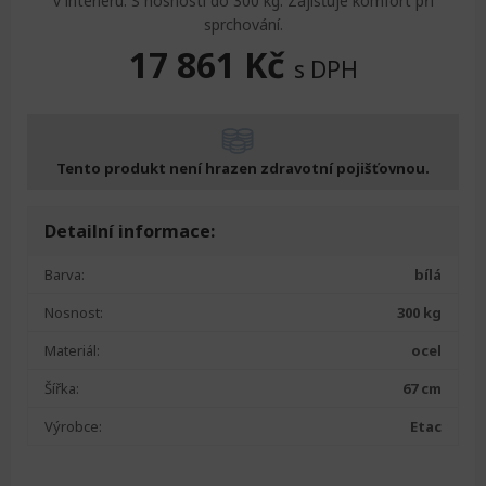
v interiéru. S nosností do 300 kg. Zajišťuje komfort při
sprchování.
17 861
Kč
s DPH
Tento produkt není hrazen zdravotní pojišťovnou.
Detailní informace:
Barva:
bílá
Nosnost:
300 kg
Materiál:
ocel
Šířka:
67 cm
Výrobce:
Etac