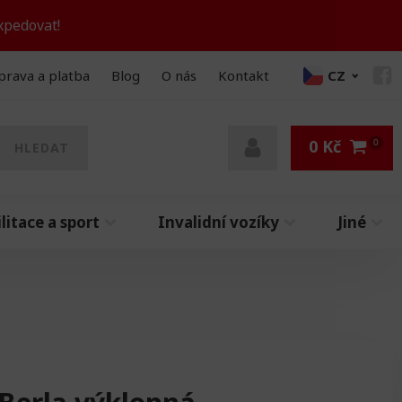
xpedovat!
prava a platba
Blog
O nás
Kontakt
CZ
0
Kč
HLEDAT
litace a sport
Invalidní vozíky
Jiné