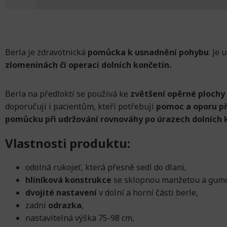
Berla je zdravotnická
pomůcka k usnadnění pohybu
. Je 
zlomeninách či operaci dolních končetin.
Berla na předloktí se používá ke
zvětšení opěrné plochy 
doporučují i ​​pacientům, kteří potřebují
pomoc a oporu př
pomůcku při udržování rovnováhy po úrazech dolních 
Vlastnosti produktu:
odolná rukojeť, která přesně sedí do dlani,
hliníková konstrukce
se sklopnou manžetou a gumo
dvojité nastavení
v dolní a horní části berle,
zadní
odrazka
,
nastavitelná výška 75-98 cm,