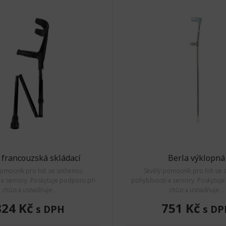
 francouzská skládací
Berla výklopná
pomocník pro lidi se sníženou
Skvělý pomocník pro lidi se 
 a seniory. Poskytuje podporu při
pohyblivostí a seniory. Poskytuj
chůzi a usnadňuje...
chůzi a usnadňuje...
824 Kč
751 Kč
s DPH
s DP