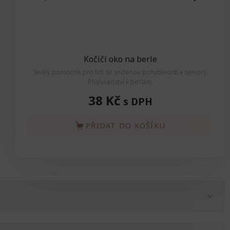
Kočičí oko na berle
Skvělý pomocník pro lidi se sníženou pohyblivostí a seniory.
Skvě
Příslušenství k berlám.
38 Kč
s DPH
PŘIDAT DO KOŠÍKU