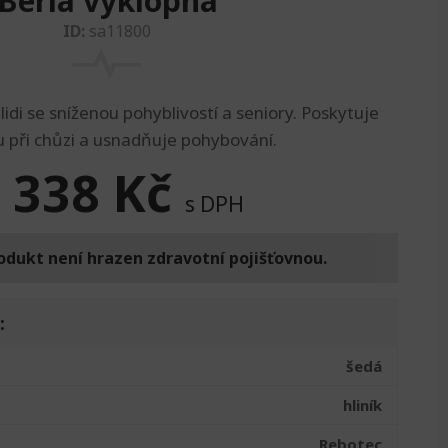
Berla výklopná
ID:
sa11800
idi se sníženou pohyblivostí a seniory. Poskytuje
 při chůzi a usnadňuje pohybování.
 338
Kč
s DPH
odukt není hrazen zdravotní pojišťovnou.
:
šedá
hliník
Rebotec