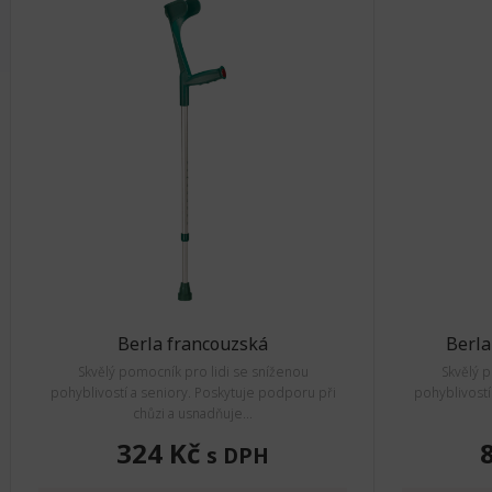
Berla francouzská
Berla
Skvělý pomocník pro lidi se sníženou
Skvělý 
pohyblivostí a seniory. Poskytuje podporu při
pohyblivostí
chůzi a usnadňuje...
324 Kč
s DPH