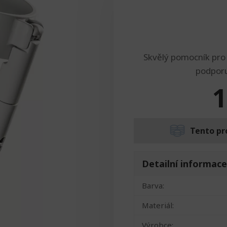
Skvělý pomocník pro l
podporu
1
Tento pr
Detailní informace
Barva:
Materiál:
Výrobce: