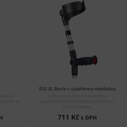
BIG XL Berle s uzavřenou manžetou
sníženou
Skvělý pomocník pro lidi se sníženou
e podporu při
pohyblivostí a seniory. Poskytuje podporu při
chůzi a usnadňuje...
711 Kč
H
s DPH