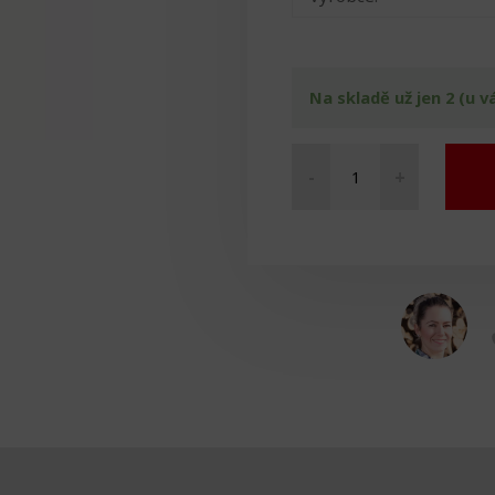
Na skladě už jen 2 (u v
-
+
Berla
výklopná
množství