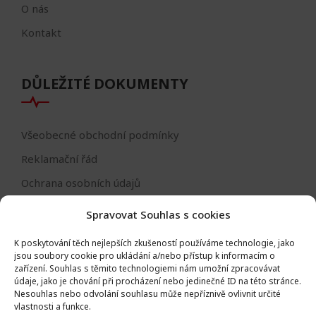
O nás
Kontakt
DŮLEŽITÉ DOKUMENTY
Všeobecné obchodní podmínky
Reklamační řád
Ochrana osobních údajů
Nastavení cookies
Spravovat Souhlas s cookies
Reklamační formulář
K poskytování těch nejlepších zkušeností používáme technologie, jako
Formulář - odstoupení od smlouvy
jsou soubory cookie pro ukládání a/nebo přístup k informacím o
zařízení.
Souhlas s těmito technologiemi nám umožní zpracovávat
Odstoupení od smlouvy
údaje, jako je chování při procházení nebo jedinečné ID na této stránce.
Nesouhlas nebo odvolání souhlasu může nepříznivě ovlivnit určité
vlastnosti a funkce.