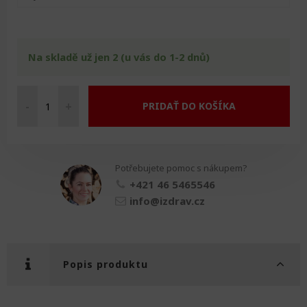
Na skladě už jen 2 (u vás do 1-2 dnů)
-
+
PRIDAŤ DO KOŠÍKA
Chodítko
s
kolečky
množství
Potřebujete pomoc s nákupem?
+421 46 5465546
info@izdrav.cz
Popis produktu