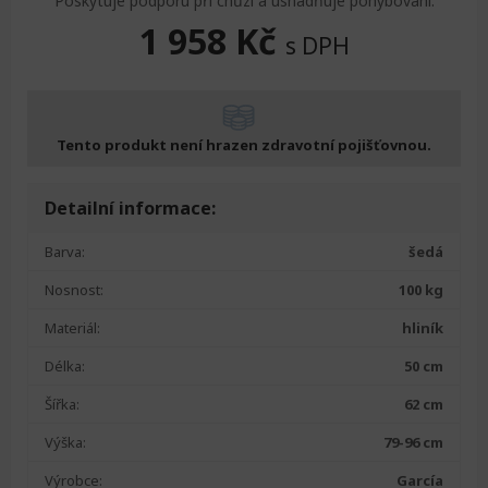
Poskytuje podporu při chůzi a usnadňuje pohybování.
1 958
Kč
s DPH
Tento produkt není hrazen zdravotní pojišťovnou.
Detailní informace:
Barva:
šedá
Nosnost:
100 kg
Materiál:
hliník
Délka:
50 cm
Šířka:
62 cm
Výška:
79-96 cm
Výrobce:
García