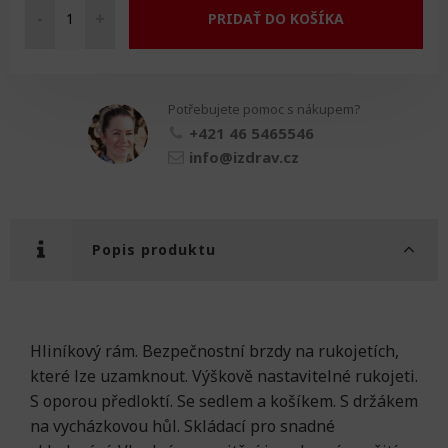
-
+
PRIDAŤ DO KOŠÍKA
Rolátor
s
oporou
předloktí
Potřebujete pomoc s nákupem?
množství
+421 46 5465546
info@izdrav.cz
Popis produktu
Hliníkový rám. Bezpečnostní brzdy na rukojetích,
které lze uzamknout. Výškově nastavitelné rukojeti.
S oporou předloktí. Se sedlem a košíkem. S držákem
na vycházkovou hůl. Skládací pro snadné