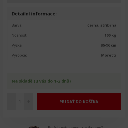
Detailní informace:
Barva:
černá, stříbrná
Nosnost:
100 kg
Výška:
86-96 cm
Výrobce:
Moretti
Na skladě (u vás do 1-2 dnů)
-
+
PRIDAŤ DO KOŠÍKA
Skladací
chodítko
s
kolečky
Potřebujete pomoc s nákupem?