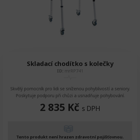
Zvedáky
Oddechová křesla
Podložky na cvičení
Sedačky do invalidního vozíku
Pomůcky pro denní potřebu
Doplňky do koupelny
Alarm
Závaží a činky
Nájezdové rampy a přenosní podložky
Ochranné čepice pro děti a dospělé
Fixace pacienta
Ochranné potahy na matrace
Oděvy
Ochrany na sádry
Skladací chodítko s kolečky
ID:
mrRP741
Skvělý pomocník pro lidi se sníženou pohyblivostí a seniory.
Poskytuje podporu při chůzi a usnadňuje pohybování.
2 835
Kč
s DPH
Tento produkt není hrazen zdravotní pojišťovnou.