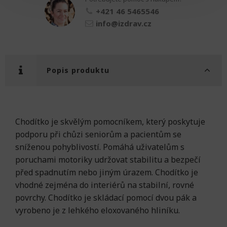
množství
+421 46 5465546
info@izdrav.cz
Popis produktu
Chodítko je skvělým pomocníkem, který poskytuje
podporu při chůzi seniorům a pacientům se
sníženou pohyblivostí. Pomáhá uživatelům s
poruchami motoriky udržovat stabilitu a bezpečí
před spadnutím nebo jiným úrazem. Chodítko je
vhodné zejména do interiérů na stabilní, rovné
povrchy. Chodítko je skládací pomocí dvou pák a
vyrobeno je z lehkého eloxovaného hliníku.