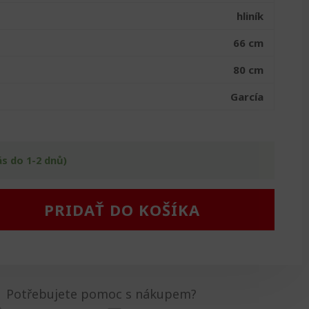
hliník
66 cm
80 cm
García
ás do 1-2 dnů)
PRIDAŤ DO KOŠÍKA
Potřebujete pomoc s nákupem?