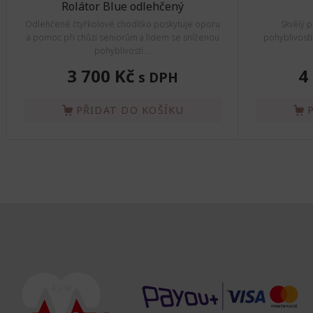
Rolátor Blue odlehčený
Odlehčené čtyřkolové chodítko poskytuje oporu
Skvělý 
a pomoc při chůzi seniorům a lidem se sníženou
pohyblivostí
pohyblivostí....
3 700 Kč
4
s DPH
PŘIDAT DO KOŠÍKU