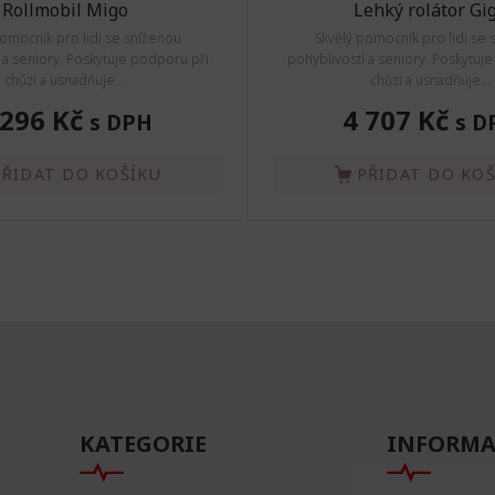
Rollmobil Migo
Lehký rolátor Gi
pomocník pro lidi se sníženou
Skvělý pomocník pro lidi se 
 a seniory. Poskytuje podporu při
pohyblivostí a seniory. Poskytuj
chůzi a usnadňuje...
chůzi a usnadňuje...
 296 Kč
4 707 Kč
s DPH
s D
PŘIDAT DO KOŠÍKU
PŘIDAT DO KO
KATEGORIE
INFORMA