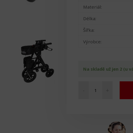
Materiál:
Délka:
Šířka:
Výrobce:
Na skladě už jen 2 (u v
-
+
Rolátor
červený
množství