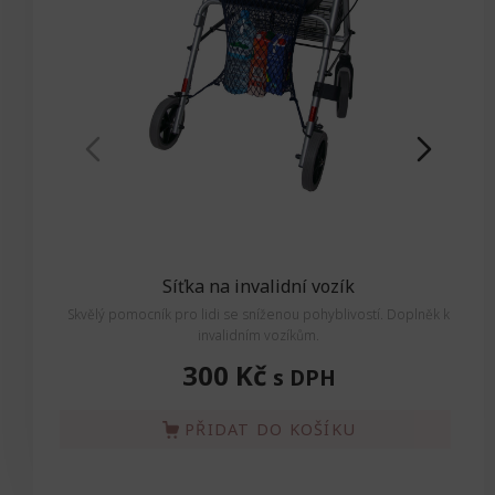
Síťka na invalidní vozík
Skvělý pomocník pro lidi se sníženou pohyblivostí. Doplněk k
Skvěl
invalidním vozíkům.
300 Kč
s DPH
PŘIDAT DO KOŠÍKU