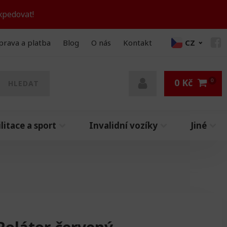
xpedovat!
prava a platba
Blog
O nás
Kontakt
CZ
0
Kč
HLEDAT
litace a sport
Invalidní vozíky
Jiné