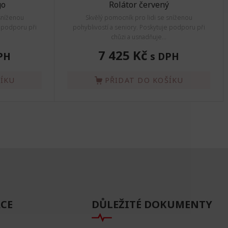
go
Rolátor červený
sníženou
Skvělý pomocník pro lidi se sníženou
e podporu při
pohyblivostí a seniory. Poskytuje podporu při
chůzi a usnadňuje...
7 425 Kč
PH
s DPH
ŠÍKU
PŘIDAT DO KOŠÍKU
CE
DŮLEŽITÉ DOKUMENTY