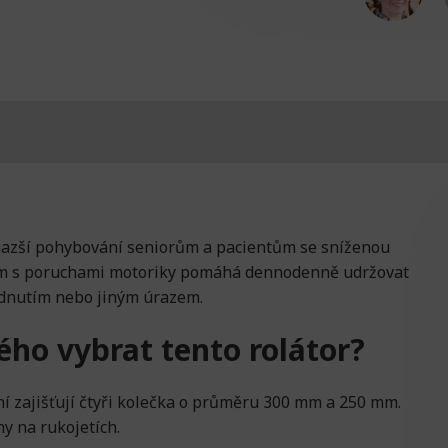
 snazší pohybování seniorům a pacientům se sníženou
em s poruchami motoriky pomáhá dennodenně udržovat
adnutím nebo jiným úrazem.
kého vybrat tento rolátor?
í zajišťují čtyři kolečka o průměru 300 mm a 250 mm.
ny na rukojetích.