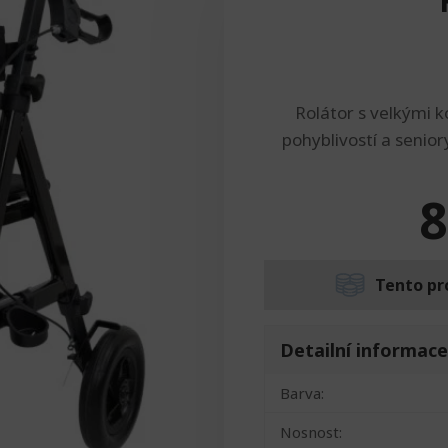
Rolátor s velkými k
pohyblivostí a senior
8
Tento pr
Detailní informace
Barva:
Nosnost: