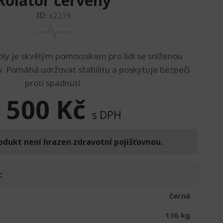
Rolátor červený
ID:
x2219
oly je skvělým pomocníkem pro lidi se sníženou
y. Pomáhá udržovat stabilitu a poskytuje bezpečí
proti spadnutí.
 500
Kč
s DPH
odukt není hrazen zdravotní pojišťovnou.
:
černá
136 kg