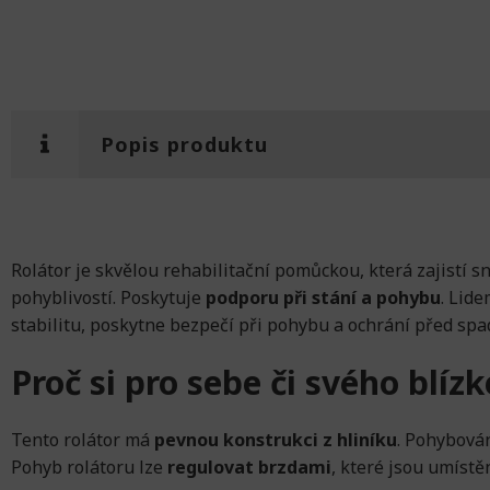
Popis produktu
Rolátor je skvělou rehabilitační pomůckou, která zajistí
pohyblivostí. Poskytuje
podporu při stání a pohybu
. Lid
stabilitu, poskytne bezpečí při pohybu a ochrání před sp
Proč si pro sebe či svého blíz
Tento rolátor má
pevnou konstrukci z hliníku
. Pohybován
Pohyb rolátoru lze
regulovat brzdami
, které jsou umístě