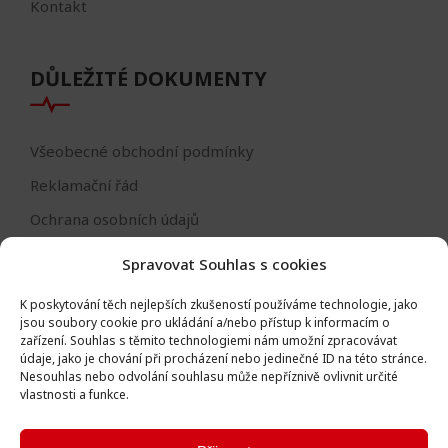
Kontakt
DŮLEŽITÉ DOKUMENTY
Všeobecné obchodní podmínky
Reklamační řád
Ochrana osobních údajů
Nastavení cookies
Spravovat Souhlas s cookies
Reklamační formulář
K poskytování těch nejlepších zkušeností používáme technologie, jako
Formulář - odstoupení od smlouvy
jsou soubory cookie pro ukládání a/nebo přístup k informacím o
zařízení.
Souhlas s těmito technologiemi nám umožní zpracovávat
Odstoupení od smlouvy
údaje, jako je chování při procházení nebo jedinečné ID na této stránce.
Nesouhlas nebo odvolání souhlasu může nepříznivě ovlivnit určité
vlastnosti a funkce.