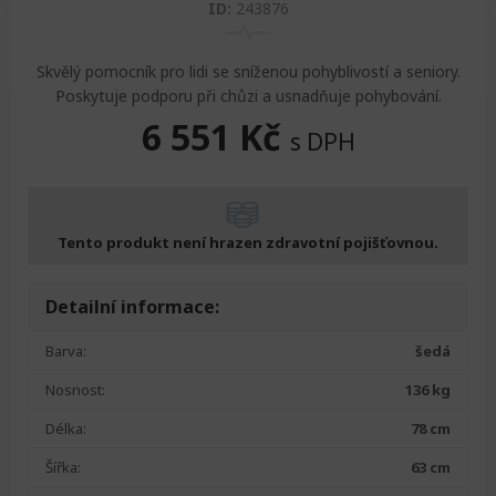
ID:
243876
Skvělý pomocník pro lidi se sníženou pohyblivostí a seniory.
Poskytuje podporu při chůzi a usnadňuje pohybování.
6 551
Kč
s DPH
Tento produkt není hrazen zdravotní pojišťovnou.
Detailní informace:
Barva:
šedá
Nosnost:
136 kg
Délka:
78 cm
Šířka:
63 cm