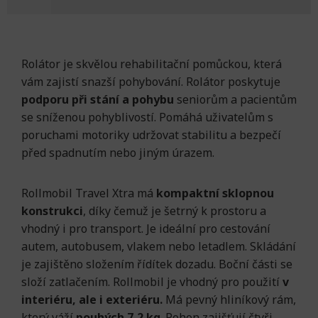
Rolátor je skvělou rehabilitační pomůckou, která
vám zajistí snazší pohybování. Rolátor poskytuje
podporu při stání a pohybu
seniorům a pacientům
se sníženou pohyblivostí. Pomáhá uživatelům s
poruchami motoriky udržovat stabilitu a bezpečí
před spadnutím nebo jiným úrazem.
Rollmobil Travel Xtra má
kompaktní sklopnou
konstrukci
, díky čemuž je šetrný k prostoru a
vhodný i pro transport. Je ideální pro cestování
autem, autobusem, vlakem nebo letadlem. Skládání
je zajištěno složením řídítek dozadu. Boční části se
složí zatlačením. Rollmobil je vhodný pro použití
v
interiéru, ale i exteriéru.
Má pevný hliníkový rám,
který váží
pouhých 7,2 kg
. Pohon zajišťují čtyři