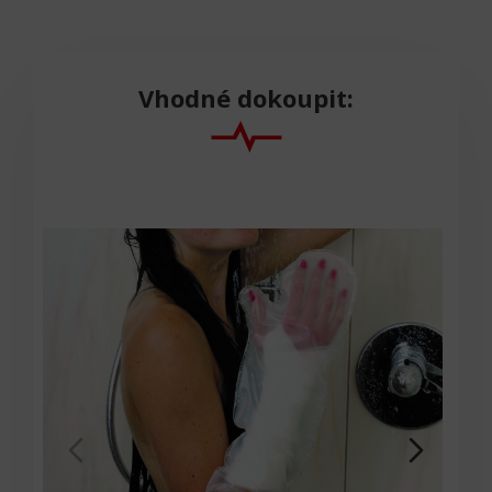
Vhodné dokoupit:
Sl