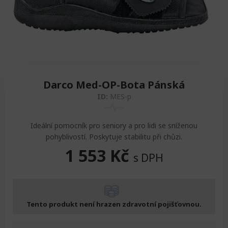
Zvedáky
Oddechová křesla
Podložky na cvičení
Sedačky do invalidního vozíku
Pomůcky pro denní potřebu
Doplňky do koupelny
Alarm
Závaží a činky
Nájezdové rampy a přenosní podložky
Ochranné čepice pro děti a dospělé
Fixace pacienta
Ochranné potahy na matrace
Darco Med-OP-Bota Pánská
ID:
MES-p
Oděvy
Ochrany na sádry
Ideální pomocník pro seniory a pro lidi se sníženou
pohyblivostí. Poskytuje stabilitu při chůzi.
1 553
Kč
s DPH
Tento produkt není hrazen zdravotní pojišťovnou.