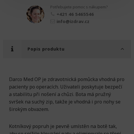
Bota
Potřebujete pomoc s nákupem?
Pánská
množství
+421 46 5465546
info@izdrav.cz
Popis produktu
Darco Med OP je zdravotnická pomůcka vhodná pro
pacienty po operacích. Uživateli poskytuje bezpečí
a stabilitu při nošení a chůzi. Bota má pružný
svršek na suchý zip, takže je vhodná i pro nohy se
širokým obvazem.
Kotníkový popruh je pevně umístěn na botě tak,
aby se snížilo klouzání paty a eliminovalo se tření.