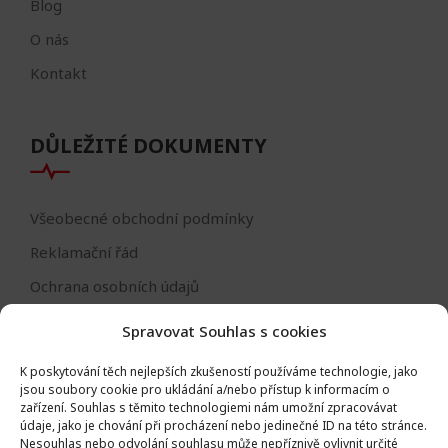
Blog
O nás
Kontakt
DŮLEŽITÉ DOKUMENTY
Všeobecné obchodní podmínky
Reklamační řád
Ochrana osobních údajů
Nastavení cookies
Spravovat Souhlas s cookies
Reklamační formulář
K poskytování těch nejlepších zkušeností používáme technologie, jako
Formulář - odstoupení od smlouvy
jsou soubory cookie pro ukládání a/nebo přístup k informacím o
zařízení.
Souhlas s těmito technologiemi nám umožní zpracovávat
Odstoupení od smlouvy
údaje, jako je chování při procházení nebo jedinečné ID na této stránce.
Nesouhlas nebo odvolání souhlasu může nepříznivě ovlivnit určité