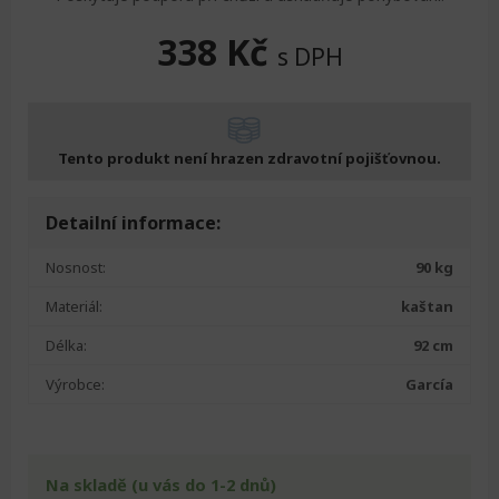
338
Kč
s DPH
Tento produkt není hrazen zdravotní pojišťovnou.
Detailní informace:
Nosnost:
90 kg
Materiál:
kaštan
Délka:
92 cm
Výrobce:
García
Na skladě (u vás do 1-2 dnů)