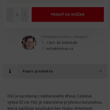
-
+
PRIDAŤ DO KOŠÍKA
Hůl
ohnutá
kaštan
množství
Potřebujete pomoc s nákupem?
+421 46 5465546
info@izdrav.cz
Popis produktu
Hůl je vyrobena z kaštanového dřeva. Celková
výška 92 cm. Hůl je zakončena pryžovou koncovkou,
která zajišťuje používání bez hluku. Hmotnost