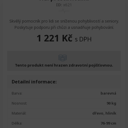
ID:
x621
Skvělý pomocník pro lidi se sníženou pohyblivostí a seniory.
Poskytuje podporu při chůzi a usnadňuje pohybování.
1 221
Kč
s DPH
Tento produkt není hrazen zdravotní pojišťovnou.
Detailní informace:
Barva:
barevná
Nosnost:
90 kg
Materiál:
dřevo, hliník
Délka:
76-99 cm