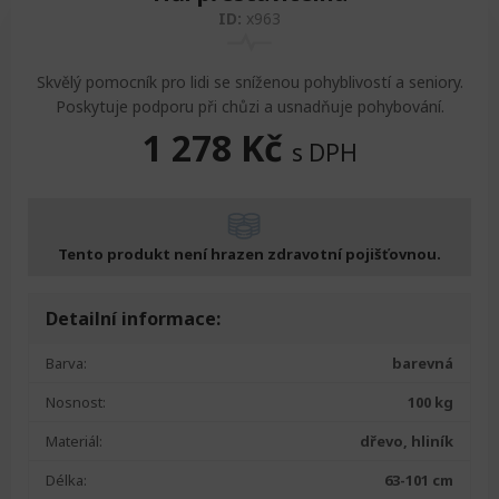
ID:
x963
Skvělý pomocník pro lidi se sníženou pohyblivostí a seniory.
Poskytuje podporu při chůzi a usnadňuje pohybování.
1 278
Kč
s DPH
Tento produkt není hrazen zdravotní pojišťovnou.
Detailní informace:
Barva:
barevná
Nosnost:
100 kg
Materiál:
dřevo, hliník
Délka:
63-101 cm