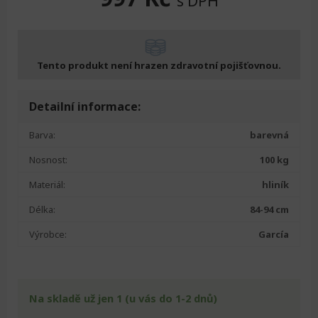
s DPH
Tento produkt není hrazen zdravotní pojišťovnou.
Detailní informace:
Barva:
barevná
Nosnost:
100 kg
Materiál:
hliník
Délka:
84-94 cm
Výrobce:
García
Na skladě už jen 1 (u vás do 1-2 dnů)