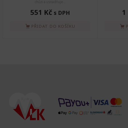
chůzi a usnadňuje...
551 Kč
1
s DPH
PŘIDAT DO KOŠÍKU