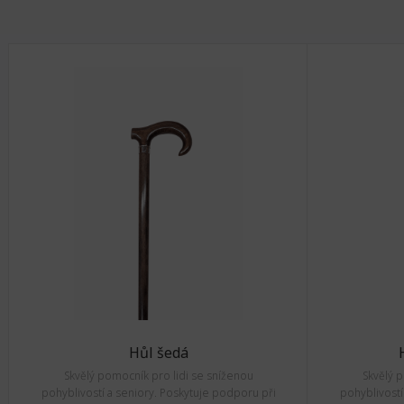
Hůl šedá
Skvělý pomocník pro lidi se sníženou
Skvělý 
pohyblivostí a seniory. Poskytuje podporu při
pohyblivostí