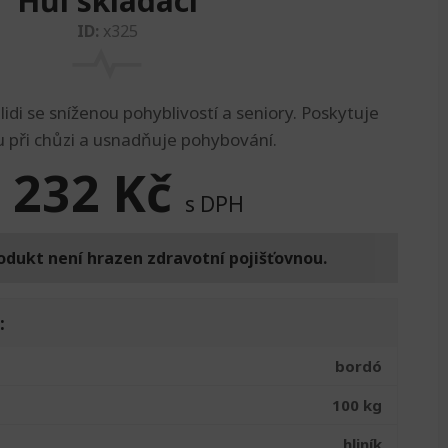
Hůl skládací
ID:
x325
idi se sníženou pohyblivostí a seniory. Poskytuje
 při chůzi a usnadňuje pohybování.
 232
Kč
s DPH
odukt není hrazen zdravotní pojišťovnou.
:
bordó
100 kg
hliník