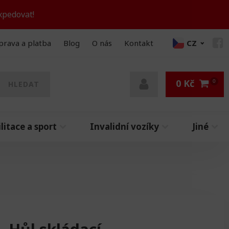
xpedovat!
prava a platba
Blog
O nás
Kontakt
CZ
0
Kč
HLEDAT
litace a sport
Invalidní vozíky
Jiné