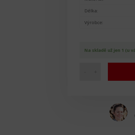
Délka:
Výrobce:
Na skladě už jen 1 (u v
-
+
Hůl
skládací
množství