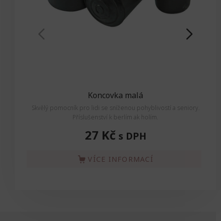
Koncovka malá
Skvělý pomocník pro lidi se sníženou pohyblivostí a seniory.
Příslušenství k berlím ak holím.
27 Kč
s DPH
VÍCE INFORMACÍ