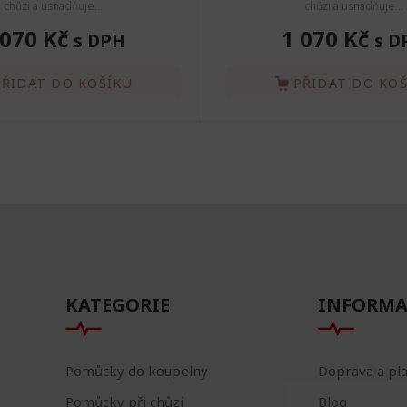
chůzi a usnadňuje...
chůzi a usnadňuje...
 070 Kč
1 070 Kč
s DPH
s D
PŘIDAT DO KOŠÍKU
PŘIDAT DO KO
KATEGORIE
INFORMA
Pomůcky do koupelny
Doprava a pl
Pomůcky při chůzi
Blog