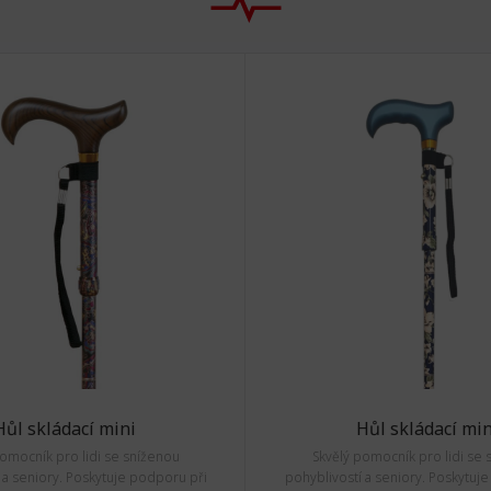
Hůl skládací mini
Hůl skládací min
pomocník pro lidi se sníženou
Skvělý pomocník pro lidi se 
 a seniory. Poskytuje podporu při
pohyblivostí a seniory. Poskytuj