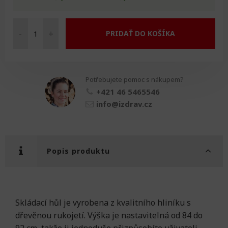
-
+
PRIDAŤ DO KOŠÍKA
Hůl
skládací
mini
množství
Potřebujete pomoc s nákupem?
+421 46 5465546
info@izdrav.cz
Popis produktu
Skládací hůl je vyrobena z kvalitního hliníku s
dřevěnou rukojetí. Výška je nastavitelná od 84 do