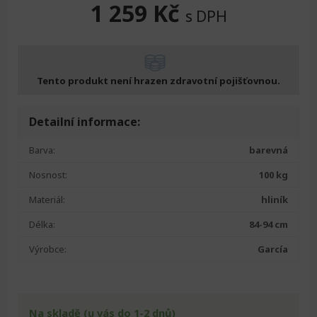
1 259
Kč
s DPH
Tento produkt není hrazen zdravotní pojišťovnou.
Detailní informace:
Barva:
barevná
Nosnost:
100 kg
Materiál:
hliník
Délka:
84-94 cm
Výrobce:
García
Na skladě (u vás do 1-2 dnů)