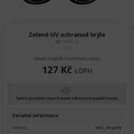
Zvedáky
Oddechová křesla
Podložky na cvičení
Sedačky do invalidního vozíku
Pomůcky pro denní potřebu
Doplňky do koupelny
Alarm
Závaží a činky
Nájezdové rampy a přenosní podložky
Ochranné čepice pro děti a dospělé
Zelené UV ochranné brýle
Fixace pacienta
Ochranné potahy na matrace
ID:
91011-p
Oděvy
Ochrany na sádry
Ideální doplněk k horskému slunci.
127
Kč
s DPH
Tento produkt není hrazen zdravotní pojišťovnou.
Detailní informace:
Velikost:
děti, dospělý