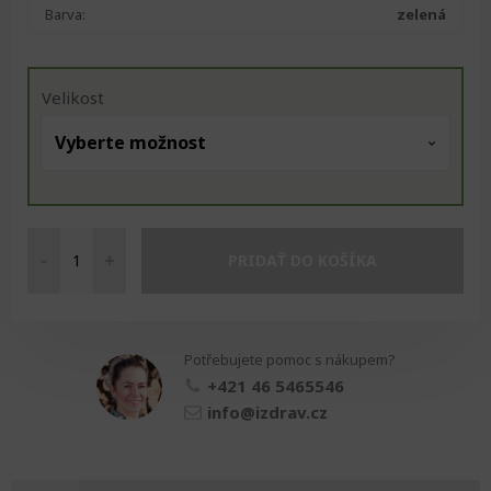
Barva:
zelená
Velikost
-
+
PRIDAŤ DO KOŠÍKA
Zelené
UV
ochranné
brýle
Potřebujete pomoc s nákupem?
množství
+421 46 5465546
info@izdrav.cz