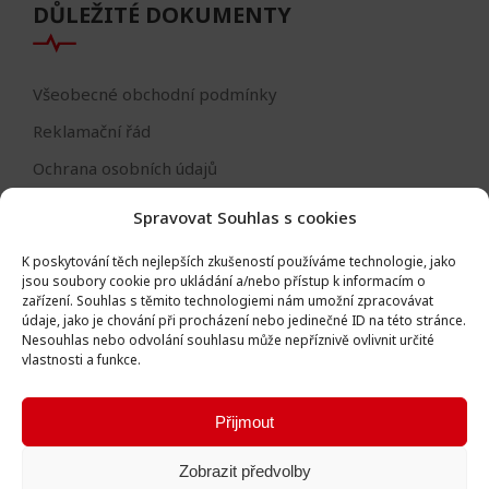
DŮLEŽITÉ DOKUMENTY
Všeobecné obchodní podmínky
Reklamační řád
Ochrana osobních údajů
Nastavení cookies
Spravovat Souhlas s cookies
Reklamační formulář
K poskytování těch nejlepších zkušeností používáme technologie, jako
Formulář - odstoupení od smlouvy
jsou soubory cookie pro ukládání a/nebo přístup k informacím o
zařízení.
Souhlas s těmito technologiemi nám umožní zpracovávat
Odstoupení od smlouvy
údaje, jako je chování při procházení nebo jedinečné ID na této stránce.
Nesouhlas nebo odvolání souhlasu může nepříznivě ovlivnit určité
vlastnosti a funkce.
Přijmout
Všechna práva vyhrazena © Igor Vlk - soukromá firma 2016 -
Zobrazit předvolby