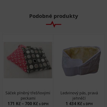
Podobné produkty
Sáček plněný třešňovými
Ledvinový pás, pravá
peckami
jehněčí
171 Kč
–
700 Kč
1 434 Kč
s DPH
s DPH