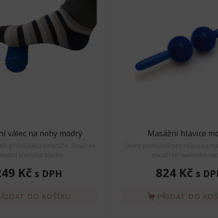
í válec na nohy modrý
Masážní hlavice m
ík pro relaxaci a masáže. Slouží ke
Skvělý pomocník pro relaxaci a ma
imulaci krevního oběhu.
masáži při svalovém nap
249 Kč
824 Kč
s DPH
s DP
PŘIDAT DO KOŠÍKU
PŘIDAT DO KO