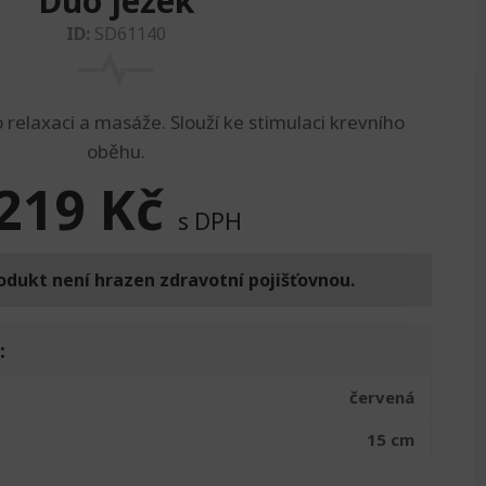
Duo ježek
ID:
SD61140
relaxaci a masáže. Slouží ke stimulaci krevního
oběhu.
219
Kč
s DPH
odukt není hrazen zdravotní pojišťovnou.
:
červená
15 cm