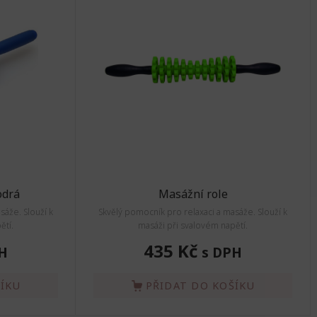
odrá
Masážní role
sáže. Slouží k
Skvělý pomocník pro relaxaci a masáže. Slouží k
ětí.
masáži při svalovém napětí.
435 Kč
H
s DPH
ŠÍKU
PŘIDAT DO KOŠÍKU