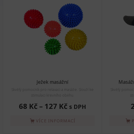
Ježek masážní
Masážn
Skvělý pomocník pro relaxaci a masáže. Slouží ke
Skvělý pomocn
stimulaci krevního oběhu.
st
68 Kč
–
127 Kč
s DPH
VÍCE INFORMACÍ