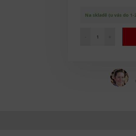
Na skladě (u vás do 1-
-
+
Duo
ježek
množství