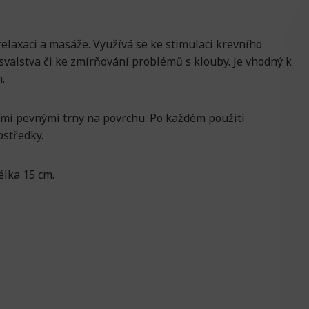
elaxaci a masáže. Využívá se ke stimulaci krevního
svalstva či ke zmírňování problémů s klouby. Je vhodný k
.
mi pevnými trny na povrchu. Po každém použití
ostředky.
lka 15 cm.