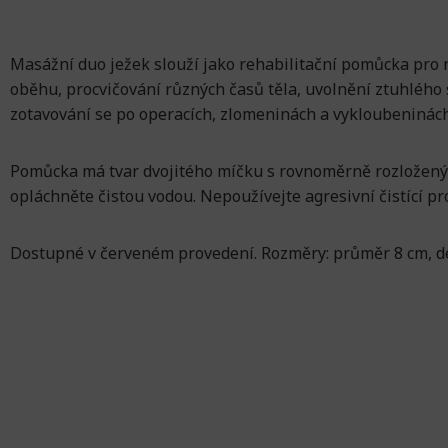
Masážní duo ježek slouží jako rehabilitační pomůcka pro r
oběhu, procvičování různých časů těla, uvolnění ztuhlého 
zotavování se po operacích, zlomeninách a vykloubeninách
Pomůcka má tvar dvojitého míčku s rovnoměrně rozložený
opláchněte čistou vodou. Nepoužívejte agresivní čistící pr
Dostupné v červeném provedení. Rozměry: průměr 8 cm, dé