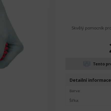
Skvělý pomocník pro 
Tento pr
Detailní informace
Barva:
Šířka: