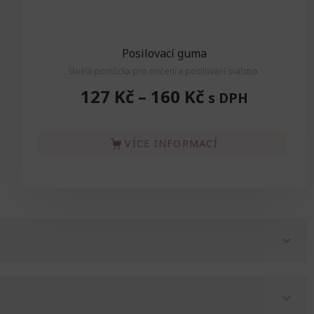
Posilovací guma
Skvělá pomůcka pro cvičení a posilování svalstva.
Skv
127 Kč
–
160 Kč
s DPH
VÍCE INFORMACÍ