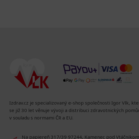
Izdrav.cz je specializovaný e-shop společnosti Igor Vlk, kt
se již 30 let věnuje vývoji a distribuci zdravotnických pom
v souladu s normami ČR a EU.
Na papiereň 317/39 97244, Kamenec pod Vtáčnikom