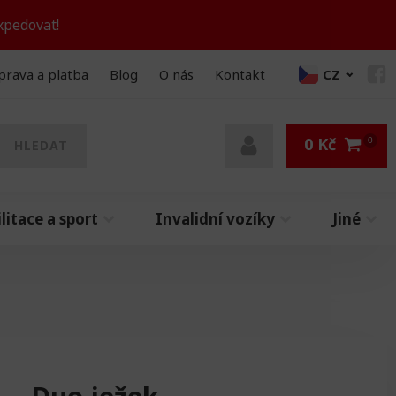
xpedovat!
prava a platba
Blog
O nás
Kontakt
CZ
0
Kč
HLEDAT
litace a sport
Invalidní vozíky
Jiné