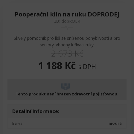
Pooperační klín na ruku DOPRODEJ
ID:
dopROLR
Skvělý pomocník pro lidi se sníženou pohyblivostí a pro
seniory. Vhodný k fixaci ruky.
2 673
Kč
Original
Current
1 188
Kč
s DPH
price
price
was:
is:
Tento produkt není hrazen zdravotní pojišťovnou.
2
1
Detailní informace:
673 Kč.
188 Kč.
Barva:
modrá