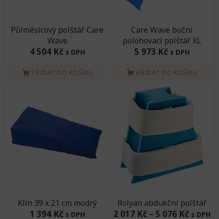
Půlměsícový polštář Care
Care Wave boční
Wave
polohovací polštář XL
4 504 Kč
5 973 Kč
s DPH
s DPH
PŘIDAT DO KOŠÍKU
PŘIDAT DO KOŠÍKU
Klín 39 x 21 cm modrý
Rolyan abdukční polštář
1 394 Kč
2 017 Kč
–
5 076 Kč
s DPH
s DPH