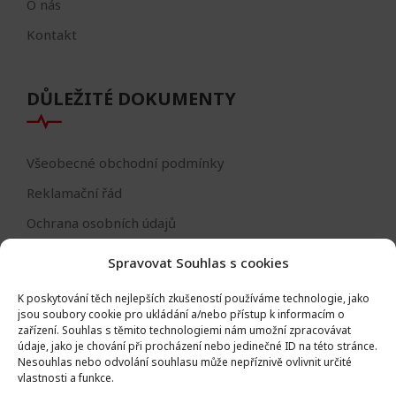
O nás
Kontakt
DŮLEŽITÉ DOKUMENTY
Všeobecné obchodní podmínky
Reklamační řád
Ochrana osobních údajů
Nastavení cookies
Spravovat Souhlas s cookies
Reklamační formulář
K poskytování těch nejlepších zkušeností používáme technologie, jako
Formulář - odstoupení od smlouvy
jsou soubory cookie pro ukládání a/nebo přístup k informacím o
zařízení.
Souhlas s těmito technologiemi nám umožní zpracovávat
Odstoupení od smlouvy
údaje, jako je chování při procházení nebo jedinečné ID na této stránce.
Nesouhlas nebo odvolání souhlasu může nepříznivě ovlivnit určité
vlastnosti a funkce.