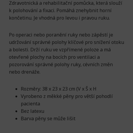
Zdravotnická a rehabilitační pomůcka, která slouží
k polohování a fixaci. Pomáhá znehybnit horní
končetinu. Je vhodná pro levou i pravou ruku.
Po operaci nebo poranění ruky nebo zápěstí je
udržování správné polohy klíčové pro snížení otoku
a bolesti. Drží ruku ve vzpřímené poloze a má
otevřené plochy na bocích pro ventilaci a
pozorování správné polohy ruky, cévních změn
nebo drenáže.
Rozměry: 38 x 23 x 23 cm (V x Š x H
Vyrobeno z měkké pěny pro větší pohodlí
pacienta
Bez latexu
Barva pěny se může lišit