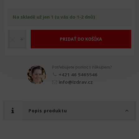
Na skladě už jen 1 (u vás do 1-2 dnů)
-
+
PRIDAŤ DO KOŠÍKA
Pooperační
klín
na
ruku
Potřebujete pomoc s nákupem?
DOPRODEJ
množství
+421 46 5465546
info@izdrav.cz
Popis produktu