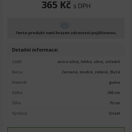
365
Kč
s DPH
Tento produkt není hrazen zdravotní pojišťovnou.
Detailní informace:
Zátěž:
extra silná, lehká, silná, střední
Barva:
červená, modrá, zelená, žlutá
Materiál:
guma
Délka:
200 cm
Šířka:
75 cm
Výrobce:
Sissel