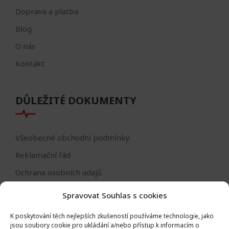
Doprava a platba
Blog
O nás
Kontakt
DŮLEŽITÉ DOKUMENTY
Všeobecné obchodní podmínky
Reklamační řád
Ochrana osobních údajů
Nastavení cookies
Spravovat Souhlas s cookies
Reklamační formulář
K poskytování těch nejlepších zkušeností používáme technologie, jako
Formulář - odstoupení od smlouvy
jsou soubory cookie pro ukládání a/nebo přístup k informacím o