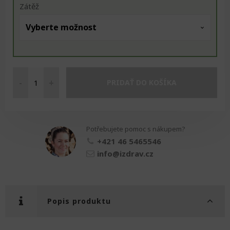
Zátěž
-
+
PRIDAŤ DO KOŠÍKA
Fitpáska
7,5
cm
x
Potřebujete pomoc s nákupem?
2
m
+421 46 5465546
množství
info@izdrav.cz
Popis produktu