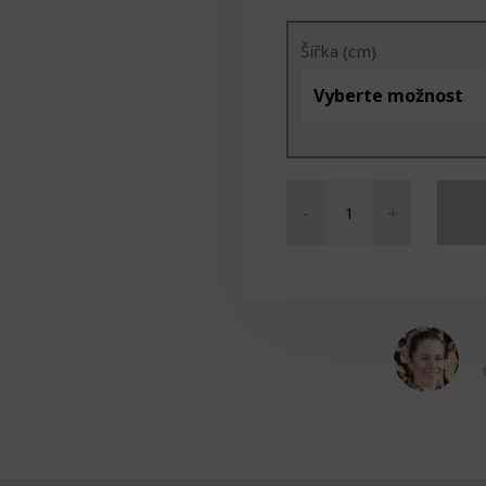
Šířka (cm)
-
+
Míček
pěnový
množství