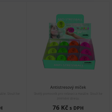
Antistresový míček
áže. Slouží ke
Skvělý pomocník pro relaxaci a masáže. Slouží ke
zmírnění stresu.
76 Kč
H
s DPH