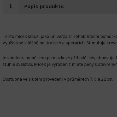
Popis produktu
Tento míček slouží jako univerzální rehabilitační pomůcka
Využívá se k léčbě po úrazech a operacích. Stimuluje krevn
Je vhodnou pomůckou po mozkové příhodě, kdy obnovuje fu
ztuhlé svalstvo. Míček je vyroben z mleté ​​pěny s otevřený
Dostupná ve žlutém provedení v průměrech 7, 9 a 22 cm.