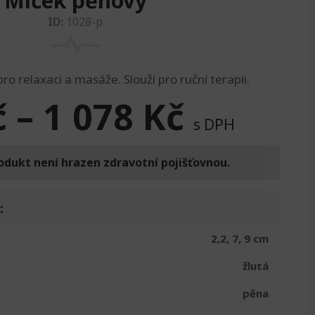
Míček pěnový
ID:
1028-p
o relaxaci a masáže. Slouží pro ruční terapii.
č
–
1 078
Kč
s DPH
odukt není hrazen zdravotní pojišťovnou.
:
2,2, 7, 9 cm
žlutá
pěna