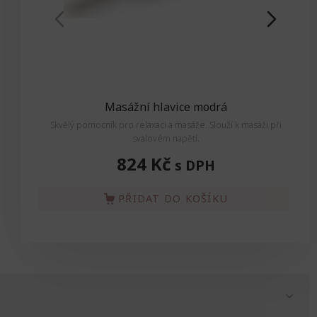
Masážní hlavice modrá
Skvělý pomocník pro relaxaci a masáže. Slouží k masáži při
S
svalovém napětí.
824 Kč
s DPH
PŘIDAT DO KOŠÍKU