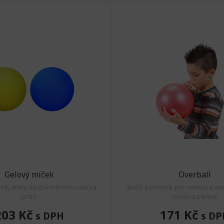
Gelový míček
Overball
ík, který slouží k tréninku rukou a
Skvělý pomocník pro relaxaci a mas
prstů.
cvičení a trénink.
203 Kč
171 Kč
s DPH
s DP