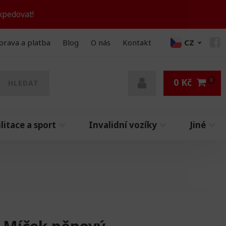
xpedovat!
prava a platba
Blog
O nás
Kontakt
CZ
0
Kč
HLEDAT
litace a sport
Invalidní vozíky
Jiné