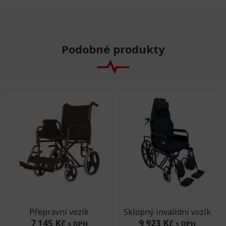
Podobné produkty
Přepravní vozík
Sklopný invalidní vozík
7 145 Kč
9 923 Kč
s DPH
s DPH