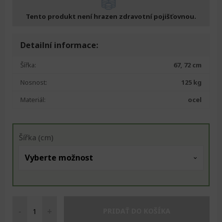
Tento produkt není hrazen zdravotní pojišťovnou.
Detailní informace:
Šířka:
67, 72 cm
Nosnost:
125 kg
Materiál:
ocel
Šířka (cm)
-
+
PRIDAŤ DO KOŠÍKA
Invalidní