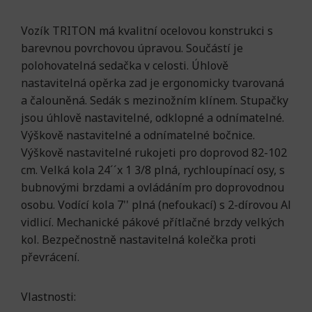
Vozík TRITON má kvalitní ocelovou konstrukci s
barevnou povrchovou úpravou. Součástí je
polohovatelná sedačka v celosti. Úhlově
nastavitelná opěrka zad je ergonomicky tvarovaná
a čalouněná. Sedák s mezinožním klínem. Stupačky
jsou úhlově nastavitelné, odklopné a odnímatelné.
Výškově nastavitelné a odnímatelné bočnice.
Výškově nastavitelné rukojeti pro doprovod 82-102
cm. Velká kola 24´´x 1 3/8 plná, rychloupínací osy, s
bubnovými brzdami a ovládáním pro doprovodnou
osobu. Vodící kola 7'' plná (nefoukací) s 2-dírovou Al
vidlicí. Mechanické pákové přítlačné brzdy velkých
kol. Bezpečnostně nastavitelná kolečka proti
převrácení.
Vlastnosti: