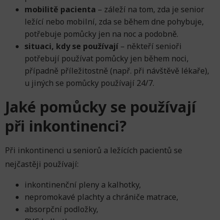
mobilitě pacienta
– záleží na tom, zda je senior
ležící nebo mobilní, zda se během dne pohybuje,
potřebuje pomůcky jen na noc a podobně.
situaci, kdy se používají
– někteří senioři
potřebují používat pomůcky jen během noci,
případně příležitostně (např. při návštěvě lékaře),
u jiných se pomůcky používají 24/7.
Jaké pomůcky se používají
při inkontinenci?
Při inkontinenci u seniorů a ležících pacientů se
nejčastěji používají:
inkontinenční pleny a kalhotky,
nepromokavé plachty a chrániče matrace,
absorpční podložky,