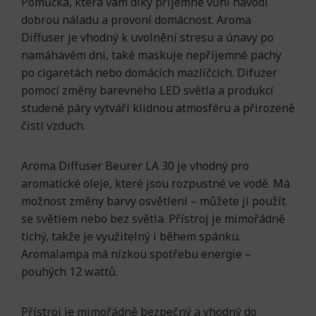
Pomůcka, která vám díky příjemné vůni navodí
dobrou náladu a provoní domácnost. Aroma
Diffuser je vhodný k uvolnění stresu a únavy po
namáhavém dni, také maskuje nepříjemné pachy
po cigaretách nebo domácích mazlíčcích. Difuzer
pomocí změny barevného LED světla a produkcí
studené páry vytváří klidnou atmosféru a přirozeně
čistí vzduch.
Aroma Diffuser Beurer LA 30 je vhodný pro
aromatické oleje, které jsou rozpustné ve vodě. Má
možnost změny barvy osvětlení – můžete ji použít
se světlem nebo bez světla. Přístroj je mimořádně
tichý, takže je využitelný i během spánku.
Aromalampa má nízkou spotřebu energie –
pouhých 12 wattů.
Přístroj je mimořádně bezpečný a vhodný do