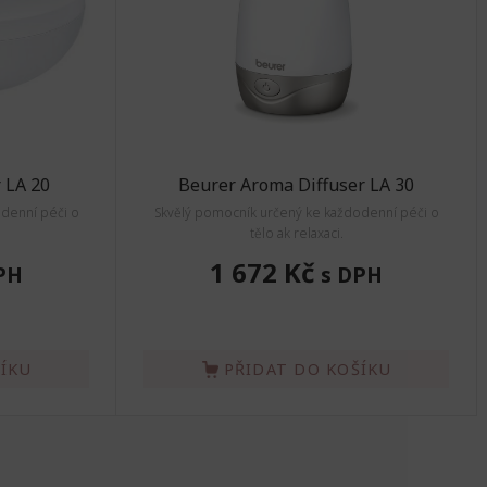
 LA 20
Beurer Aroma Diffuser LA 30
denní péči o
Skvělý pomocník určený ke každodenní péči o
tělo ak relaxaci.
1 672 Kč
PH
s DPH
ŠÍKU
PŘIDAT DO KOŠÍKU