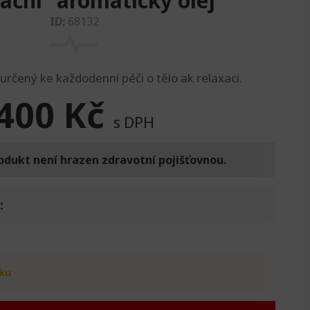
ační“ aromatický olej
ID:
68132
rčený ke každodenní péči o tělo ak relaxaci.
400
Kč
s DPH
odukt není hrazen zdravotní pojišťovnou.
:
ku