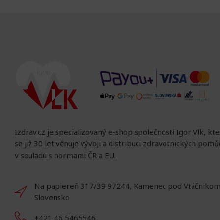
Izdrav.cz je specializovaný e-shop společnosti Igor Vlk, kt
se již 30 let věnuje vývoji a distribuci zdravotnických pom
v souladu s normami ČR a EU.
Na papiereň 317/39 97244, Kamenec pod Vtáčnikom
Slovensko
+421 46 5465546