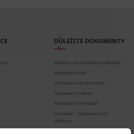
CE
DŮLEŽITÉ DOKUMENTY
atba
Všeobecné obchodní podmínky
Reklamační řád
Ochrana osobních údajů
Nastavení cookies
Reklamační formulář
Formulář - odstoupení od
smlouvy
Odstoupení od smlouvy