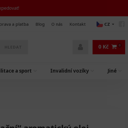
xpedovat!
prava a platba
Blog
O nás
Kontakt
CZ
0
Kč
HLEDAT
litace a sport
Invalidní vozíky
Jiné