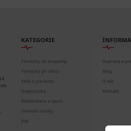
KATEGORIE
INFORMA
Pomůcky do koupelny
Doprava a pl
Pomůcky při chůzi
Blog
erá
Péče o pacienta
O nás
ůcek
Diagnostika
Kontakt
Rehabilitace a sport
,
Invalidní vozíky
Jiné