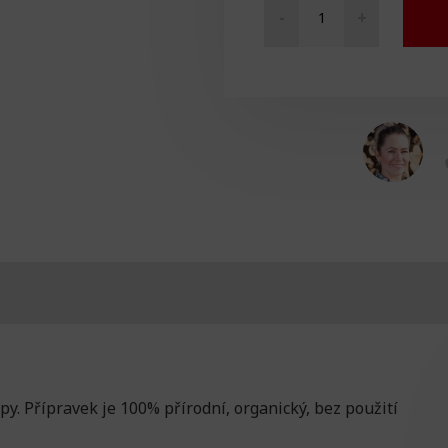
-
+
„Relaxační“
aromatický
olej
množství
y. Přípravek je 100% přírodní, organický, bez použití