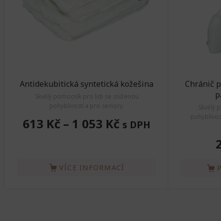
Antidekubitická syntetická kožešina
Chránič p
p
Skvělý pomocník pro lidi se sníženou
pohyblivostí a pro seniory.
Skvělý 
pohyblivos
613 Kč
–
1 053 Kč
s DPH
VÍCE INFORMACÍ