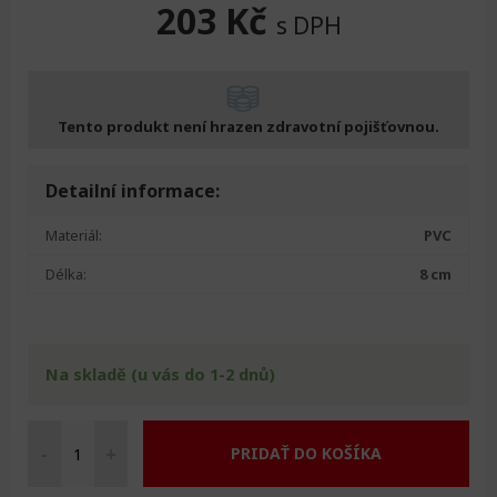
203
Kč
s DPH
Tento produkt není hrazen zdravotní pojišťovnou.
Detailní informace:
Materiál:
PVC
Délka:
8 cm
Na skladě (u vás do 1-2 dnů)
-
+
PRIDAŤ DO KOŠÍKA
Dávkovač
léků