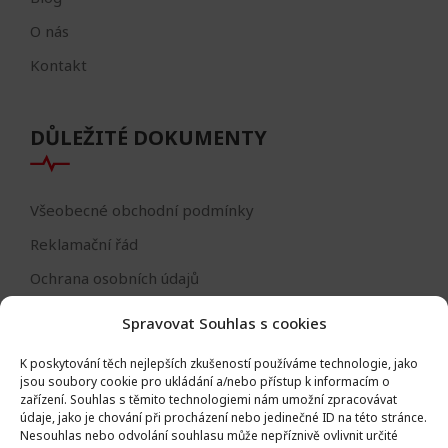
O nás
Kontakt
DŮLEŽITÉ DOKUMENTY
Všeobecné obchodní podmínky
Reklamační řád
Ochrana osobních údajů
Nastavení cookies
Spravovat Souhlas s cookies
Reklamační formulář
K poskytování těch nejlepších zkušeností používáme technologie, jako
Formulář - odstoupení od smlouvy
jsou soubory cookie pro ukládání a/nebo přístup k informacím o
zařízení.
Souhlas s těmito technologiemi nám umožní zpracovávat
Odstoupení od smlouvy
údaje, jako je chování při procházení nebo jedinečné ID na této stránce.
Nesouhlas nebo odvolání souhlasu může nepříznivě ovlivnit určité