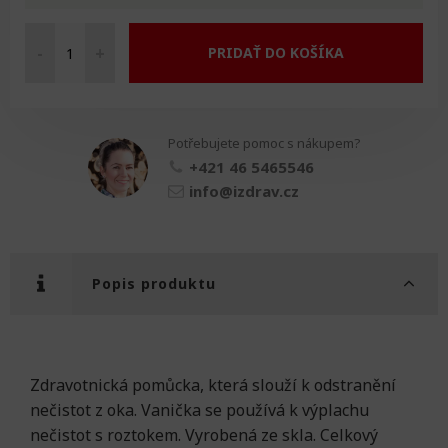
-
+
PRIDAŤ DO KOŠÍKA
Vanička
na
výplach
oka
Potřebujete pomoc s nákupem?
množství
+421 46 5465546
info@izdrav.cz
Popis produktu
Zdravotnická pomůcka, která slouží k odstranění
nečistot z oka. Vanička se používá k výplachu
nečistot s roztokem. Vyrobená ze skla. Celkový