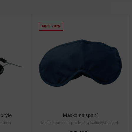
AKCE -20%
brýle
Maska na spaní
slunci.
Ideální pomocník pro lepší a kvalitnější spánek.