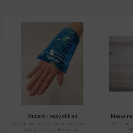
Studený / teplý obklad
Maska na 
Skvělý pomocník, určený ke zmírňování bolestí
Skvělý pomoc
svalů, při revmatu nebo po úrazu.
hl