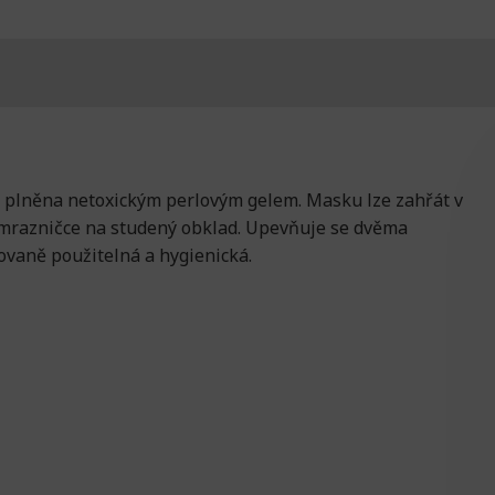
je plněna netoxickým perlovým gelem. Masku lze zahřát v
e/mrazničce na studený obklad. Upevňuje se dvěma
kovaně použitelná a hygienická.