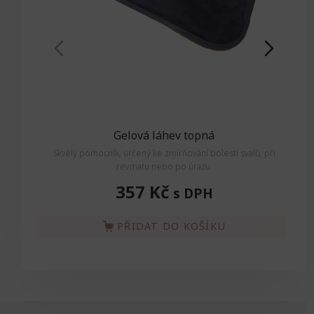
Gelová láhev topná
Skvělý pomocník, určený ke zmírňování bolestí svalů, při
Skv
revmatu nebo po úrazu.
357 Kč
s DPH
PŘIDAT DO KOŠÍKU