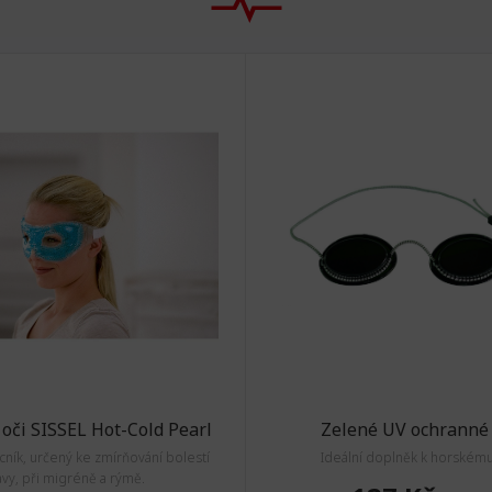
oči SISSEL Hot-Cold Pearl
Zelené UV ochranné 
ník, určený ke zmírňování bolestí
Ideální doplněk k horskému 
avy, při migréně a rýmě.