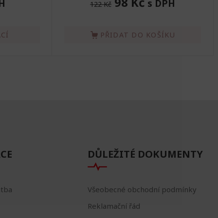
98 Kč
H
s DPH
122 Kč
CÍ
PŘIDAT DO KOŠÍKU
CE
DŮLEŽITÉ DOKUMENTY
atba
Všeobecné obchodní podmínky
Reklamační řád