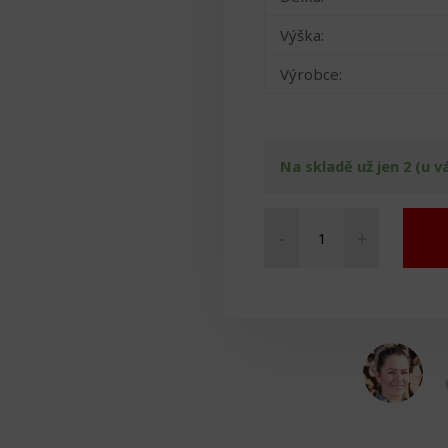
Výška:
Výrobce:
Na skladě už jen 2 (u v
-
+
Maska
na
oči
SISSEL
Hot-
Cold
Pearl
množství