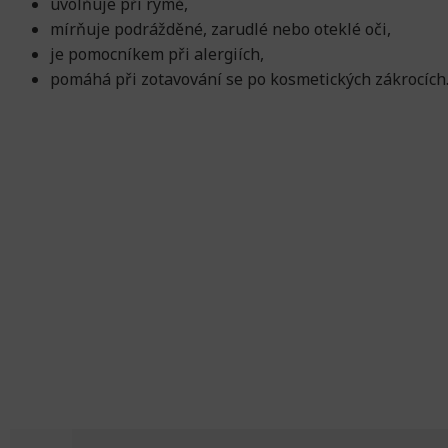
uvolňuje při rýmě,
mírňuje podrážděné, zarudlé nebo oteklé oči,
je pomocníkem při alergiích,
pomáhá při zotavování se po kosmetických zákrocích