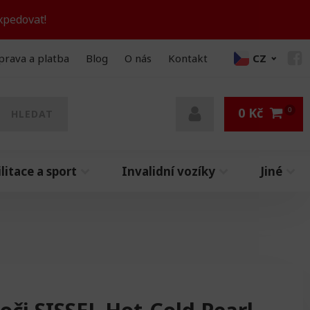
xpedovat!
prava a platba
Blog
O nás
Kontakt
CZ
0
Kč
HLEDAT
litace a sport
Invalidní vozíky
Jiné