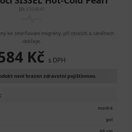
oči SISSEL Hot-Cold Pearl
ID:
S104041
ný ke zmírňování migrény, při otocích a zánětech
obličeje.
584
Kč
s DPH
odukt není hrazen zdravotní pojišťovnou.
:
modrá
gel
68 cm