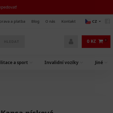
xpedovat!
prava a platba
Blog
O nás
Kontakt
CZ
0
Kč
HLEDAT
litace a sport
Invalidní vozíky
Jiné