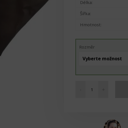
Délka:
Šířka:
Hmotnost:
Rozměr
-
+
Kapsa
písková
množství