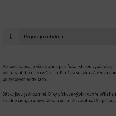
Popis produktu
Písková kapsa je všestranná pomůcka, kterou využijete při
při rehabilitačních cvičeních. Používá se jako zátěžová po
pohybových aktivitách.
Sáčky jsou jednozrnné. Díky pískové výplni dobře přiléhají 
snadno čistí, je omyvatelná a dezinfikovatelná. Dle požad