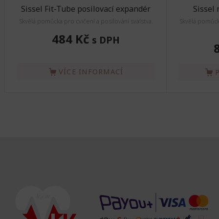
Sissel Fit-Tube posilovací expandér
Sissel 
Skvělá pomůcka pro cvičení a posilování svalstva.
Skvělá pomůcka
484 Kč
s DPH
VÍCE INFORMACÍ