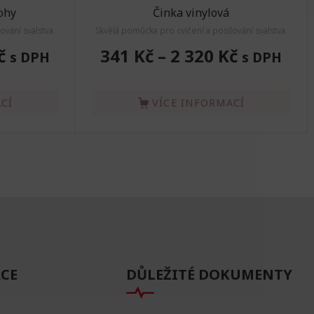
ohy
Činka vinylová
ování svalstva.
Skvělá pomůcka pro cvičení a posilování svalstva.
č
341 Kč
–
2 320 Kč
s DPH
s DPH
CÍ
VÍCE INFORMACÍ
CE
DŮLEŽITÉ DOKUMENTY