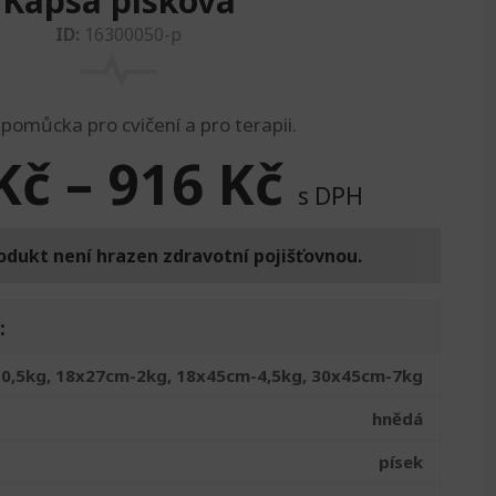
Kapsa písková
ID:
16300050-p
 pomůcka pro cvičení a pro terapii.
Kč
–
916
Kč
s DPH
odukt není hrazen zdravotní pojišťovnou.
:
0,5kg, 18x27cm-2kg, 18x45cm-4,5kg, 30x45cm-7kg
hnědá
písek