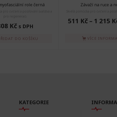
myofasciální role černá
Závaží na ruce a n
 pro cvičení a posilování svalstva a
Skvělá pomůcka pro cvičení a posil
pro regeneraci.
511 Kč
–
1 215 K
808 Kč
s DPH
VÍCE INFORMA
PŘIDAT DO KOŠÍKU
KATEGORIE
INFORMA