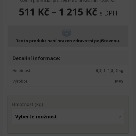
Skvělá pomůcka pro cvičení a posilování svalstva.
511
Kč
–
1 215
Kč
s DPH
Tento produkt není hrazen zdravotní pojišťovnou.
Detailní informace:
Hmotnost:
0,5, 1, 1,5, 2 kg
Výrobce:
MVS
Hmotnost (kg)