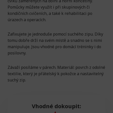
cviků zaměřených na dolní a horní končetiny.
Pomůcky můžete využít i při skupinových či
kondičních cvičeních, a také k rehabilitaci po
úrazech a operacích.
Zafixujete je jednoduše pomocí suchého zipu. Díky
tomu dobře drží na svém místě a snadno se s nimi
manipuluje. Jsou vhodné pro domácí tréninky i do
posilovny.
Závaží posíláme v párech. Materiál: povrch z odolné
textilie, který je přátelský k pokožce a nastavitelný
suchý zip.
Vhodné dokoupit: