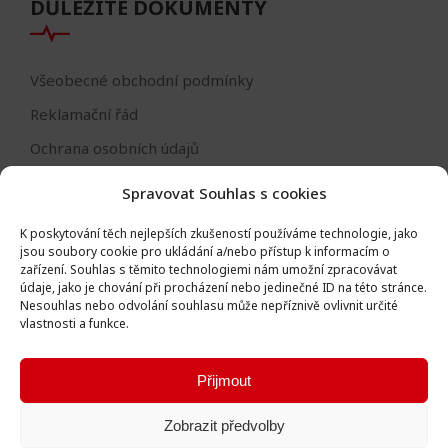
DŮLEŽITÉ DOKUMENTY
Všeobecné obchodní podmínky
Reklamační řád
Ochrana osobních údajů
Nastavení cookies
Spravovat Souhlas s cookies
Reklamační formulář
K poskytování těch nejlepších zkušeností používáme technologie, jako
Formulář - odstoupení od smlouvy
jsou soubory cookie pro ukládání a/nebo přístup k informacím o
zařízení.
Souhlas s těmito technologiemi nám umožní zpracovávat
Odstoupení od smlouvy
údaje, jako je chování při procházení nebo jedinečné ID na této stránce.
Nesouhlas nebo odvolání souhlasu může nepříznivě ovlivnit určité
vlastnosti a funkce.
Přijmout
Všechna práva vyhrazena © Igor Vlk - soukromá firma 2016 -
Zobrazit předvolby
2026