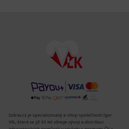
Izdrav.cz je specializovaný e-shop společnosti Igor
Vlk, která se již 30 let věnuje vývoji a distribuci
zdravotnických pomůcek v souladu s normami ČR a