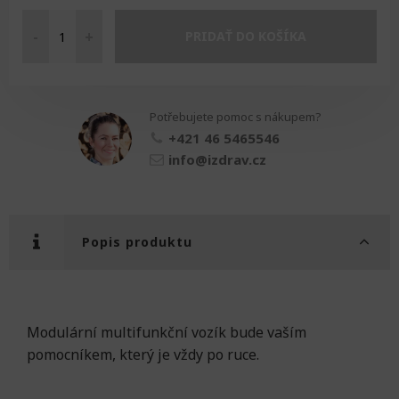
-
+
PRIDAŤ DO KOŠÍKA
Multifunkční
stolek
EOLO
množství
Potřebujete pomoc s nákupem?
+421 46 5465546
info@izdrav.cz
Popis produktu
Modulární multifunkční vozík bude vaším
pomocníkem, který je vždy po ruce.