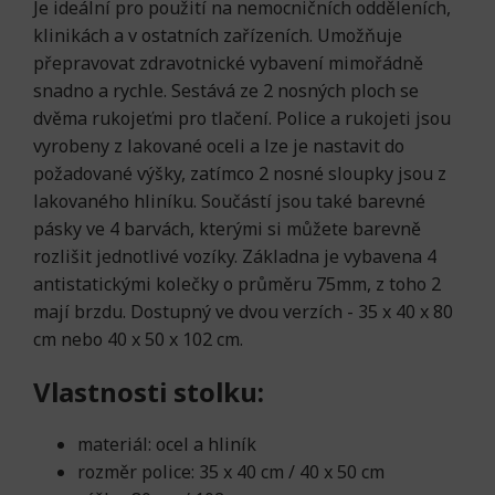
Je ideální pro použití na nemocničních odděleních,
klinikách a v ostatních zařízeních. Umožňuje
přepravovat zdravotnické vybavení mimořádně
snadno a rychle. Sestává ze 2 nosných ploch se
dvěma rukojeťmi pro tlačení. Police a rukojeti jsou
vyrobeny z lakované oceli a lze je nastavit do
požadované výšky, zatímco 2 nosné sloupky jsou z
lakovaného hliníku. Součástí jsou také barevné
pásky ve 4 barvách, kterými si můžete barevně
rozlišit jednotlivé vozíky. Základna je vybavena 4
antistatickými kolečky o průměru 75mm, z toho 2
mají brzdu. Dostupný ve dvou verzích - 35 x 40 x 80
cm nebo 40 x 50 x 102 cm.
Vlastnosti stolku:
materiál: ocel a hliník
rozměr police: 35 x 40 cm / 40 x 50 cm