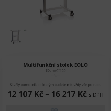
Zvedáky
Oddechová křesla
Podložky na cvičení
Sedačky do invalidního vozíku
Pomůcky pro denní potřebu
Doplňky do koupelny
Alarm
Závaží a činky
Nájezdové rampy a přenosní podložky
Ochranné čepice pro děti a dospělé
Fixace pacienta
Ochranné potahy na matrace
Oděvy
Ochrany na sádry
Multifunkční stolek EOLO
ID:
mrCI120
Skvělý pomocník se kterým budete mít vždy vše po ruce.
12 107
Kč
–
16 217
Kč
s DPH