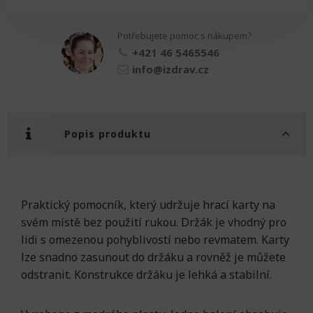
hrací
karty
Potřebujete pomoc s nákupem?
množství
+421 46 5465546
info@izdrav.cz
Popis produktu
Praktický pomocník, který udržuje hrací karty na
svém místě bez použití rukou. Držák je vhodný pro
lidi s omezenou pohyblivostí nebo revmatem. Karty
lze snadno zasunout do držáku a rovněž je můžete
odstranit. Konstrukce držáku je lehká a stabilní.