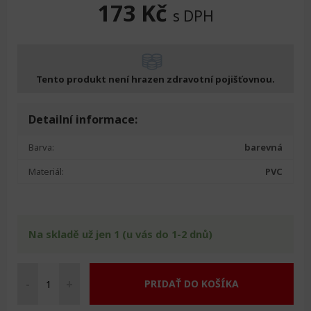
173
Kč
s DPH
Tento produkt není hrazen zdravotní pojišťovnou.
Detailní informace:
Barva:
barevná
Materiál:
PVC
Na skladě už jen 1 (u vás do 1-2 dnů)
-
+
PRIDAŤ DO KOŠÍKA
Držák
na