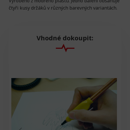
Vyrobeno z modrého plastu. Jedno balení obsahuje
čtyři kusy držáků v různých barevných variantách.
Vhodné dokoupit: