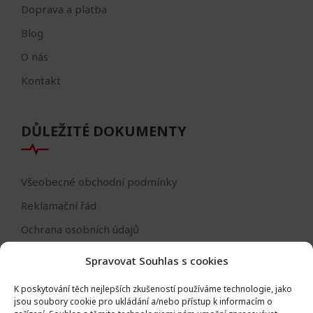
Doprava a platba
Blog
O nás
Kontakt
DŮLEŽITÉ DOKUMENTY
Všeobecné obchodní podmínky
Reklamační řád
Ochrana osobních údajů
Nastavení cookies
Spravovat Souhlas s cookies
Reklamační formulář
K poskytování těch nejlepších zkušeností používáme technologie, jako
Formulář - odstoupení od smlouvy
jsou soubory cookie pro ukládání a/nebo přístup k informacím o