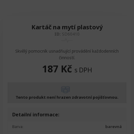
Kartáč na mytí plastový
ID:
SD60410
Skvělý pomocník usnadňující provádění každodenních
činností.
187
Kč
s DPH
Tento produkt není hrazen zdravotní pojišťovnou.
Detailní informace:
Barva:
barevná