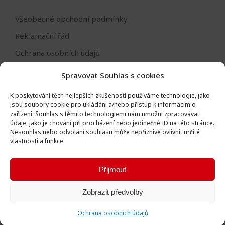
Všeobecné obchodní podmínky
Reklamační řád
Ochrana osobních údajů
Nastavení cookies
Spravovat Souhlas s cookies
Reklamační formulář
K poskytování těch nejlepších zkušeností používáme technologie, jako
Formulář - odstoupení od smlouvy
jsou soubory cookie pro ukládání a/nebo přístup k informacím o
zařízení.
Souhlas s těmito technologiemi nám umožní zpracovávat
Odstoupení od smlouvy
údaje, jako je chování při procházení nebo jedinečné ID na této stránce.
Nesouhlas nebo odvolání souhlasu může nepříznivě ovlivnit určité
vlastnosti a funkce.
Přijmout
Všechna práva vyhrazena © Igor Vlk - soukromá firma 2016 -
Zobrazit předvolby
2026
Vytvořila digitální agentura
Ametica
.
Ochrana osobních údajů