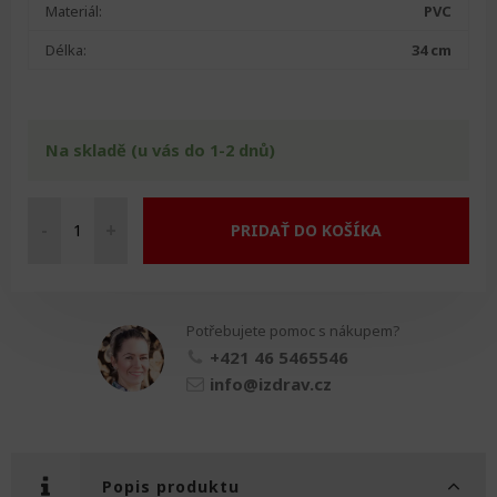
Materiál:
PVC
Délka:
34 cm
Na skladě (u vás do 1-2 dnů)
-
+
PRIDAŤ DO KOŠÍKA
Kartáč
na
mytí
plastový
Potřebujete pomoc s nákupem?
množství
+421 46 5465546
info@izdrav.cz
Popis produktu