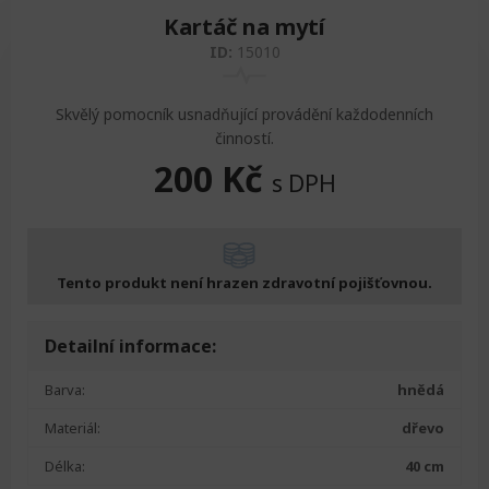
Kartáč na mytí
Zvedáky
Oddechová křesla
Podložky na cvičení
Sedačky do invalidního vozíku
Pomůcky pro denní potřebu
ID:
15010
Doplňky do koupelny
Alarm
Závaží a činky
Nájezdové rampy a přenosní podložky
Ochranné čepice pro děti a dospělé
Skvělý pomocník usnadňující provádění každodenních
činností.
Fixace pacienta
Ochranné potahy na matrace
200
Kč
s DPH
Oděvy
Ochrany na sádry
Tento produkt není hrazen zdravotní pojišťovnou.
Detailní informace:
Barva:
hnědá
Materiál:
dřevo
Délka:
40 cm