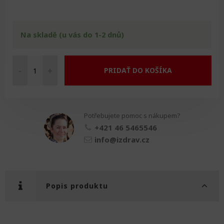
Na skladě (u vás do 1-2 dnů)
-
+
PRIDAŤ DO KOŠÍKA
Kartáč
na
mytí
množství
Potřebujete pomoc s nákupem?
+421 46 5465546
info@izdrav.cz
Popis produktu