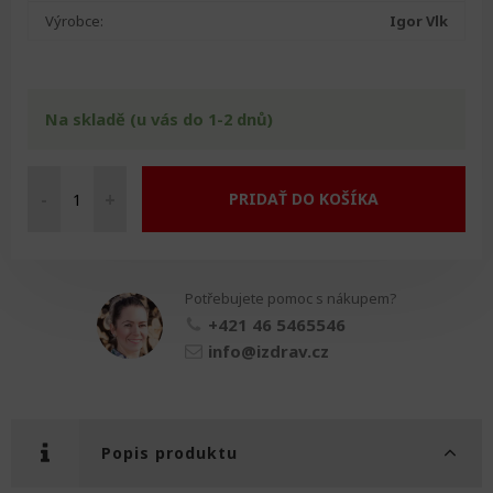
Výrobce:
Igor Vlk
Na skladě (u vás do 1-2 dnů)
-
+
PRIDAŤ DO KOŠÍKA
Poutko
na
zip
množství
Potřebujete pomoc s nákupem?
+421 46 5465546
info@izdrav.cz
Popis produktu