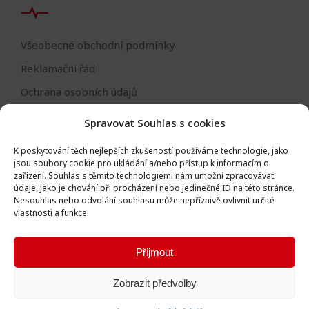
Všeobecné obchodní podmínky
Reklamační řád
Ochrana osobních údajů
Nastavení cookies
Spravovat Souhlas s cookies
Reklamační formulář
K poskytování těch nejlepších zkušeností používáme technologie, jako
Formulář - odstoupení od smlouvy
jsou soubory cookie pro ukládání a/nebo přístup k informacím o
zařízení.
Souhlas s těmito technologiemi nám umožní zpracovávat
Odstoupení od smlouvy
údaje, jako je chování při procházení nebo jedinečné ID na této stránce.
Nesouhlas nebo odvolání souhlasu může nepříznivě ovlivnit určité
vlastnosti a funkce.
Přijmout
Všechna práva vyhrazena © Igor Vlk - soukromá firma 2016 -
Zobrazit předvolby
2026