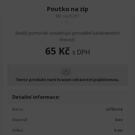
Poutko na zip
ID:
su25261
Skvělý pomocník usnadňující provádění každodenních
činností.
65
Kč
s DPH
Tento produkt není hrazen zdravotní pojišťovnou.
Detailní informace:
Barva:
stříbrná
Materiál:
kov
Délka:
5 cm