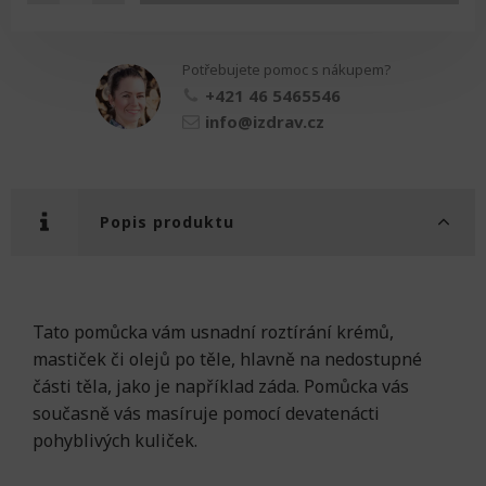
na
krémování
množství
Potřebujete pomoc s nákupem?
+421 46 5465546
info@izdrav.cz
Popis produktu
Tato pomůcka vám usnadní roztírání krémů,
mastiček či olejů po těle, hlavně na nedostupné
části těla, jako je například záda. Pomůcka vás
současně vás masíruje pomocí devatenácti
pohyblivých kuliček.