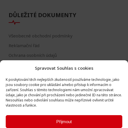
DŮLEŽITÉ DOKUMENTY
Všeobecné obchodní podmínky
Reklamační řád
Ochrana osobních údajů
Nastavení cookies
Spravovat Souhlas s cookies
Reklamační formulář
K poskytování těch nejlepších zkušeností používáme technologie, jako
Formulář - odstoupení od smlouvy
jsou soubory cookie pro ukládání a/nebo přístup k informacím o
zařízení.
Souhlas s těmito technologiemi nám umožní zpracovávat
Odstoupení od smlouvy
údaje, jako je chování při procházení nebo jedinečné ID na této stránce.
Nesouhlas nebo odvolání souhlasu může nepříznivě ovlivnit určité
vlastnosti a funkce.
Přijmout