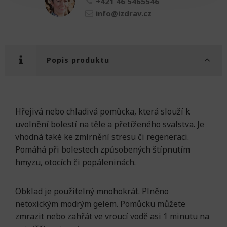
+421 46 5465546
info@izdrav.cz
Popis produktu
Hřejivá nebo chladivá pomůcka, která slouží k
uvolnění bolestí na těle a přetíženého svalstva. Je
vhodná také ke zmírnění stresu či regeneraci.
Pomáhá při bolestech způsobených štípnutím
hmyzu, otocích či popáleninách.
Obklad je použitelný mnohokrát. Plněno
netoxickým modrým gelem. Pomůcku můžete
zmrazit nebo zahřát ve vroucí vodě asi 1 minutu na