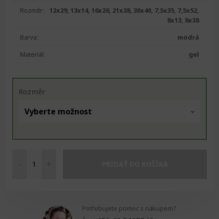
Rozměr:
12x29, 13x14, 16x26, 21x38, 30x40, 7,5x35, 7,5x52,
8x13, 8x38
Barva:
modrá
Materiál:
gel
Rozměr
-
+
PRIDAŤ DO KOŠÍKA
Studený
/
teplý
obklad
Potřebujete pomoc s nákupem?
množství