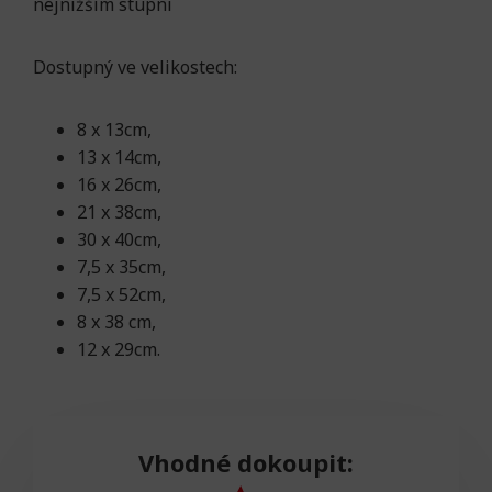
nejnižším stupni
Dostupný ve velikostech:
8 x 13cm,
13 x 14cm,
16 x 26cm,
21 x 38cm,
30 x 40cm,
7,5 x 35cm,
7,5 x 52cm,
8 x 38 cm,
12 x 29cm.
Vhodné dokoupit: