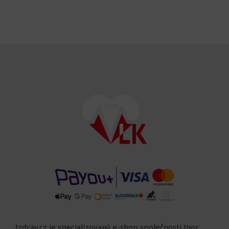
Izdrav.cz je specializovaný e-shop společnosti Igor