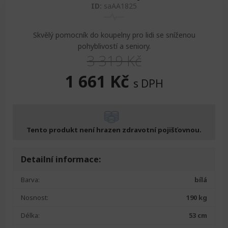
ID:
saAA1825
Skvělý pomocník do koupelny pro lidi se sníženou
pohyblivostí a seniory.
3 319
Kč
Original
Current
1 661
Kč
s DPH
price
price
was:
is:
Tento produkt není hrazen zdravotní pojišťovnou.
3
1
Detailní informace:
319 Kč.
661 Kč.
Barva:
bílá
Nosnost:
190 kg
Délka:
53 cm