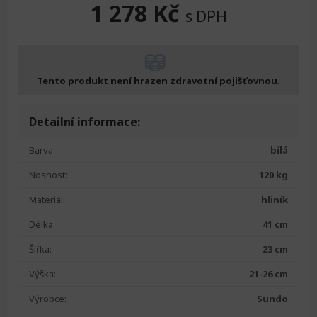
1 278
Kč
s DPH
Tento produkt není hrazen zdravotní pojišťovnou.
Detailní informace:
Barva:
bílá
Nosnost:
120 kg
Materiál:
hliník
Délka:
41 cm
Šířka:
23 cm
Výška:
21-26 cm
Výrobce:
Sundo