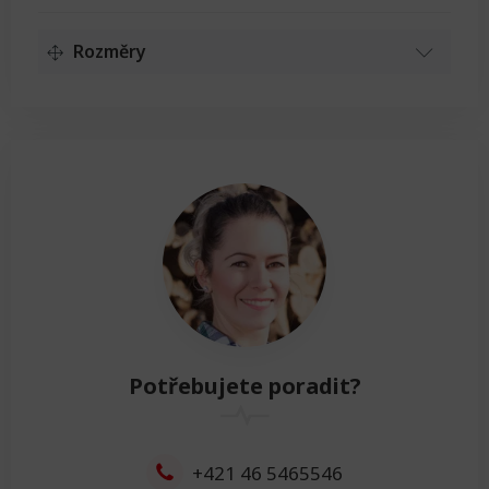
Rozměry
Délka
Délka
6cm
Resetovat
Výška
Výška
26cm
Resetovat
Šířka
Potřebujete poradit?
Šířka
36cm
Resetovat
+421 46 5465546