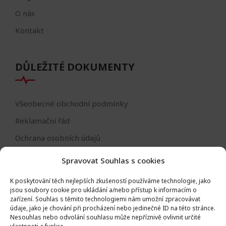
O nás
Kontakt
DŮLEŽITÉ DOKUMENTY
Všeobecné obchodní podmínky
Reklamační řád
Ochrana osobních údajů
Nastavení cookies
Spravovat Souhlas s cookies
Reklamační formulář
K poskytování těch nejlepších zkušeností používáme technologie, jako
Formulář - odstoupení od smlouvy
jsou soubory cookie pro ukládání a/nebo přístup k informacím o
zařízení.
Souhlas s těmito technologiemi nám umožní zpracovávat
Odstoupení od smlouvy
údaje, jako je chování při procházení nebo jedinečné ID na této stránce.
Nesouhlas nebo odvolání souhlasu může nepříznivě ovlivnit určité