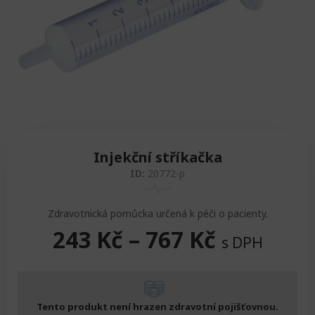
Zvedáky
Oddechová křesla
Podložky na cvičení
Sedačky do invalidního vozíku
Pomůcky pro denní potřebu
Doplňky do koupelny
Alarm
Závaží a činky
Nájezdové rampy a přenosní podložky
Ochranné čepice pro děti a dospělé
Fixace pacienta
Ochranné potahy na matrace
Oděvy
Ochrany na sádry
Injekční stříkačka
ID:
20772-p
Zdravotnická pomůcka určená k péči o pacienty.
243
Kč
–
767
Kč
s DPH
Tento produkt není hrazen zdravotní pojišťovnou.