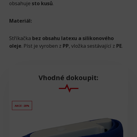
obsahuje
sto kusů
.
Materiál:
Stříkačka
bez obsahu latexu a silikonového
oleje
. Píst je vyroben z
PP
, vložka sestávající z
PE
.
Vhodné dokoupit:
AKCE -28%