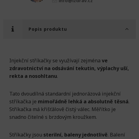
info@izdrav.cz
Popis produktu
Injekční stříkačky se využívají zejména
ve
zdravotnictví na odsávání tekutin, výplachy uší,
rekta a nosohltanu
.
Tato dvoudílná standardní jednorázová injekční
stříkačka je
mimořádně lehká a absolutně těsná
.
Stříkačka má křišťálově čistý válec. Měřítko je
snadno čitelné s brzdovým kroužkem.
Stříkačky jsou
sterilní, baleny jednotlivě
. Balení