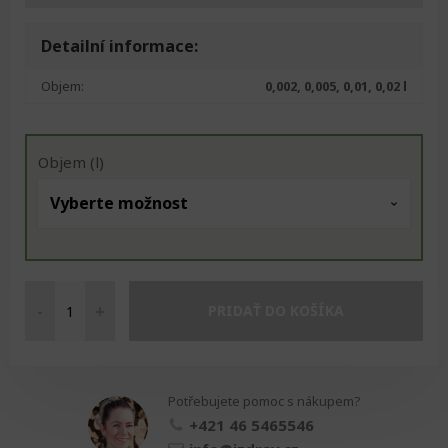
Detailní informace:
Objem:
0,002, 0,005, 0,01, 0,02 l
Objem (l)
-
+
PRIDAŤ DO KOŠÍKA
Injekční
stříkačka
množství
Potřebujete pomoc s nákupem?
+421 46 5465546