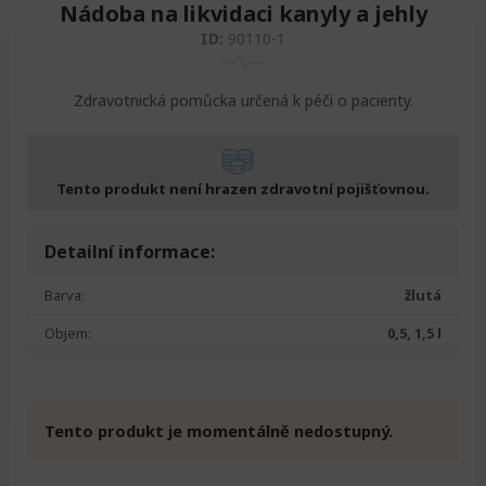
Nádoba na likvidaci kanyly a jehly
ID:
90110-1
Zdravotnická pomůcka určená k péči o pacienty.
Tento produkt není hrazen zdravotní pojišťovnou.
Detailní informace:
Barva:
žlutá
Objem:
0,5, 1,5 l
Tento produkt je momentálně nedostupný.