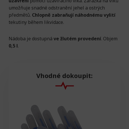
uzavření
pomocí uzavíracího víka. Zarážka na víku
umožňuje snadné odstranění jehel a ostrých
předmětů.
Chlopně zabraňují náhodnému vylití
tekutiny během likvidace.
Nádoba je dostupná
ve žlutém provedení
. Objem
0,5 l
.
Vhodné dokoupit: