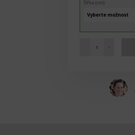
Šířka (cm)
-
+
Petriho
misky
množství