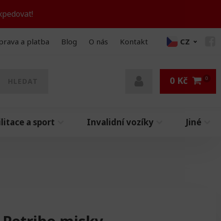
xpedovat!
prava a platba
Blog
O nás
Kontakt
CZ
0
Kč
HLEDAT
litace a sport
Invalidní vozíky
Jiné