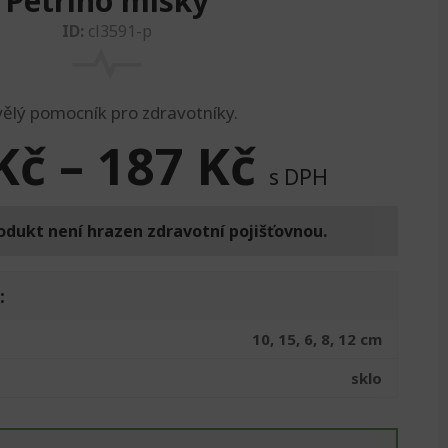
Petriho misky
ID:
cl3591-p
vělý pomocník pro zdravotníky.
Kč
–
187
Kč
s DPH
odukt není hrazen zdravotní pojišťovnou.
:
10, 15, 6, 8, 12 cm
sklo