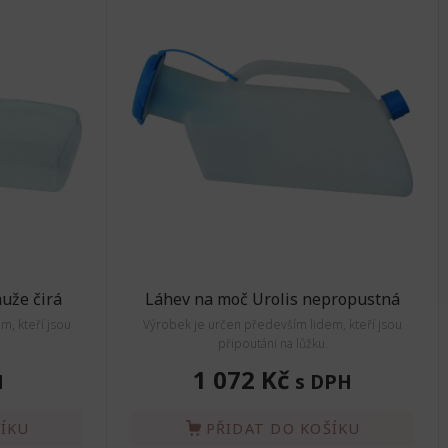
uže čirá
Láhev na moč Urolis nepropustná
m, kteří jsou
Výrobek je určen především lidem, kteří jsou
připoutáni na lůžku.
1 072 Kč
H
s DPH
ŠÍKU
PŘIDAT DO KOŠÍKU