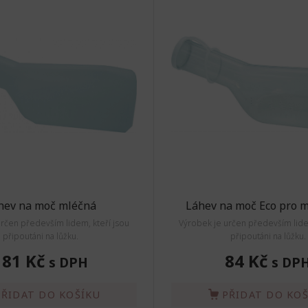
hev na moč mléčná
Láhev na moč Eco pro m
rčen především lidem, kteří jsou
Výrobek je určen především lide
připoutáni na lůžku.
připoutáni na lůžku.
181 Kč
84 Kč
s DPH
s DP
PŘIDAT DO KOŠÍKU
PŘIDAT DO KO