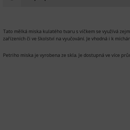
Tato mělká miska kulatého tvaru s víčkem se využívá zejmé
zařízeních či ve školství na vyučování. Je vhodná i k míchán
Petriho miska je vyrobena ze skla. Je dostupná ve více prů