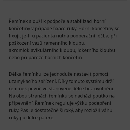
Řemínek slouží k podpoře a stabilizaci horní
končetiny v případě fixace ruky. Horní končetiny se
fixují, je-li u pacienta nutná pooperační léčba, při
poškození vazů ramenního kloubu,
akromioklavikulárního kloubu, loketního kloubu
nebo při paréze horních končetin.
Délka řemínku lze jednoduše nastavit pomocí
uzamykacího zařízení. Díky tomuto systému drží
řemínek pevně ve stanovené délce bez uvolnění.
Na obou stranách řemínku se nachází poutko na
připevnění. Řemínek reguluje výšku podepření
ruky. Pás je dostatečně široký, aby rozložil váhu
ruky po délce páteře.