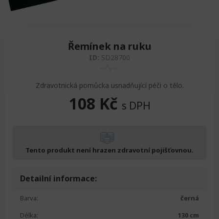
Zvedáky
Oddechová křesla
Podložky na cvičení
Sedačky do invalidního vozíku
Pomůcky pro denní potřebu
Doplňky do koupelny
Alarm
Závaží a činky
Nájezdové rampy a přenosní podložky
Ochranné čepice pro děti a dospělé
Řemínek na ruku
ID:
SD28700
Fixace pacienta
Ochranné potahy na matrace
Zdravotnická pomůcka usnadňující péči o tělo.
Oděvy
Ochrany na sádry
108
Kč
s DPH
Tento produkt není hrazen zdravotní pojišťovnou.
Detailní informace:
Barva:
černá
Délka:
130 cm