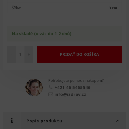
Šířka:
3 cm
Na skladě (u vás do 1-2 dnů)
-
+
PRIDAŤ DO KOŠÍKA
Řemínek
na
ruku
množství
Potřebujete pomoc s nákupem?
+421 46 5465546
info@izdrav.cz
Popis produktu