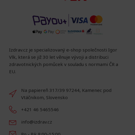
Izdrav.cz je specializovaný e-shop společnosti Igor
Vlk, která se již 30 let věnuje vývoji a distribuci
zdravotnických pomůcek v souladu s normami ČR a
EU.
Na papiereň 317/39 97244, Kamenec pod
Vtáčnikom, Slovensko
+421 46 5465546
info@izdrav.cz
Po - Pá: 8:00-15:00