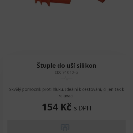
Zvedáky
Oddechová křesla
Podložky na cvičení
Sedačky do invalidního vozíku
Pomůcky pro denní potřebu
Doplňky do koupelny
Alarm
Závaží a činky
Nájezdové rampy a přenosní podložky
Ochranné čepice pro děti a dospělé
Fixace pacienta
Ochranné potahy na matrace
Oděvy
Ochrany na sádry
Štuple do uší silikon
ID:
91012-p
Skvělý pomocník proti hluku. Ideální k cestování, či jen tak k
relaxaci.
154
Kč
s DPH