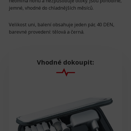
neomíná nohu a nezpůsobuje otoky. Jsou pohodlné,
jemné, vhodné do chladnějších měsíců.
Velikost uni, balení obsahuje jeden pár, 40 DEN,
barevné provedení: tělová a černá.
Vhodné dokoupit:
AKCE -