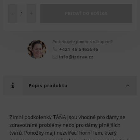
-
+
PRIDAŤ DO KOŠÍKA
Podkolenky
zimní
TÁŇA
množství
Potřebujete pomoc s nákupem?
+421 46 5465546
info@izdrav.cz
Popis produktu
Zimní podkolenky TÁŇA jsou vhodné pro dámy se
zdravotními problémy nebo pro dámy plnějších
tvarů. Ponožky mají nezvířecí horní lem, který