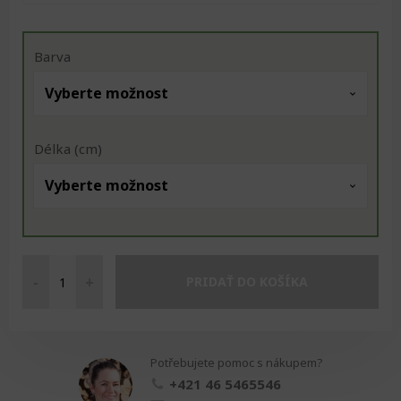
Barva
Délka (cm)
-
+
PRIDAŤ DO KOŠÍKA
Ponožky
froté
se
zdravotním
Potřebujete pomoc s nákupem?
lemem
množství
+421 46 5465546