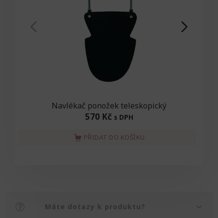
Navlékač ponožek teleskopický
N
570 Kč
s DPH
PŘIDAT DO KOŠÍKU
Máte dotazy k produktu?