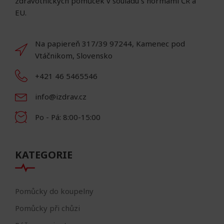
zdravotnických pomůcek v souladu s normami ČR a
EU.
Na papiereň 317/39 97244, Kamenec pod
Vtáčnikom, Slovensko
+421 46 5465546
info@izdrav.cz
Po - Pá: 8:00-15:00
KATEGORIE
Pomůcky do koupelny
Pomůcky při chůzi