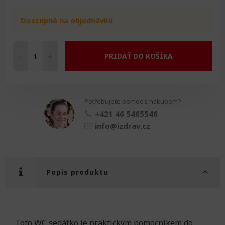
Dostupné na objednávku
-
+
PRIDAŤ DO KOŠÍKA
Rodinné
WC
sedátko
množství
Potřebujete pomoc s nákupem?
+421 46 5465546
info@izdrav.cz
Popis produktu
Toto WC sedátko je praktickým pomocníkem do