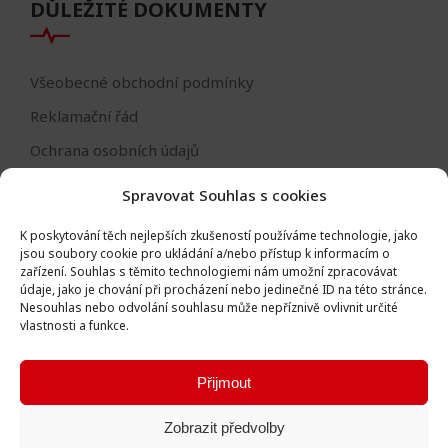
DŮLEŽITÉ DOKUMENTY
Všeobecné obchodní podmínky
Reklamační řád
Ochrana osobních údajů
Nastavení cookies
Spravovat Souhlas s cookies
Reklamační formulář
K poskytování těch nejlepších zkušeností používáme technologie, jako
Formulář - odstoupení od smlouvy
jsou soubory cookie pro ukládání a/nebo přístup k informacím o
zařízení.
Souhlas s těmito technologiemi nám umožní zpracovávat
Odstoupení od smlouvy
údaje, jako je chování při procházení nebo jedinečné ID na této stránce.
Nesouhlas nebo odvolání souhlasu může nepříznivě ovlivnit určité
vlastnosti a funkce.
Přijmout
Všechna práva vyhrazena © Igor Vlk - soukromá firma 2016 -
Zobrazit předvolby
2026