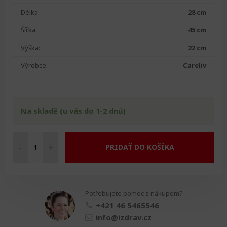
Délka:
28 cm
Šířka:
45 cm
Výška:
22 cm
Výrobce:
Careliv
Na skladě (u vás do 1-2 dnů)
-
+
PRIDAŤ DO KOŠÍKA
Sedačka
do
vany
množství
Potřebujete pomoc s nákupem?
+421 46 5465546
info@izdrav.cz