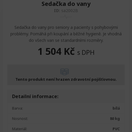
Sedačka do vany
ID:
sa2002B
Sedačka do vany pro seniory a pacienty s pohybovými
problémy. Pomáhá při koupání a běžné hygieně. Je vhodná
do všech van se standardními rozměry.
1 504
Kč
s DPH
Tento produkt není hrazen zdravotní pojišťovnou.
Detailní informace:
Barva:
bílá
Nosnost:
80 kg
Materiál:
PVC