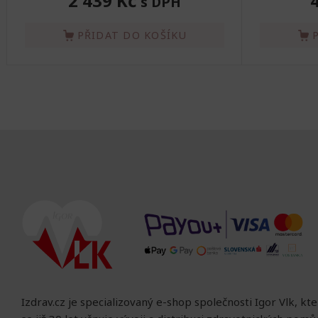
2 439 Kč
s DPH
PŘIDAT DO KOŠÍKU
Izdrav.cz je specializovaný e-shop společnosti Igor Vlk, kt