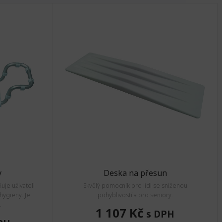
y
Deska na přesun
je uživateli
Skvělý pomocník pro lidi se sníženou
ygieny. Je
pohyblivostí a pro seniory.
.
1 107 Kč
s DPH