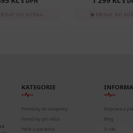
495 Kč
1 299 Kč
s DPH
s D
PŘIDAT DO KOŠÍKU
PŘIDAT DO KO
KATEGORIE
INFORMA
Pomůcky do koupelny
Doprava a pl
Pomůcky při chůzi
Blog
erá
Péče o pacienta
O nás