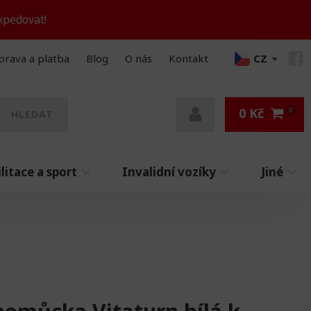
xpedovat!
prava a platba
Blog
O nás
Kontakt
CZ
0
Kč
HLEDAT
litace a sport
Invalidní vozíky
Jiné