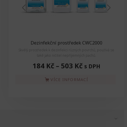
Dezinfekční prostředek CWC2000
Skvělý prostředek k dezinfekci různých povrchů, používá se
také jako ničitel nepříjemných pachů.
184 Kč
–
503 Kč
s DPH
VÍCE INFORMACÍ