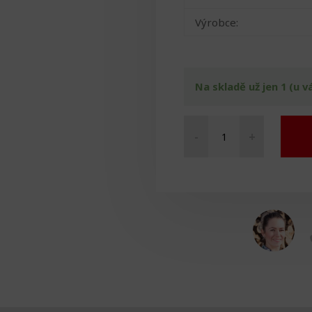
Výrobce:
Na skladě už jen 1 (u v
-
+
Rotační
pomůcka
Vitaturn
bílá
k
vanovému
zvedáku
množství