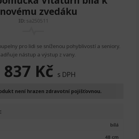
pomůcka Vitaturn bílá k
anovému zvedáku
ID:
sa250511
pelny pro lidi se sníženou pohyblivostí a seniory.
adňuje nástup a výstup z vany.
 837
Kč
s DPH
odukt není hrazen zdravotní pojišťovnou.
:
bílá
48 cm