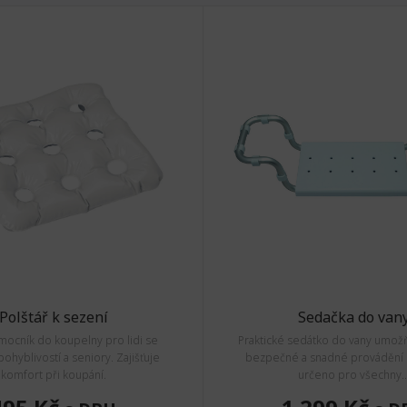
Polštář k sezení
Sedačka do van
mocník do koupelny pro lidi se
Praktické sedátko do vany umožňu
ohyblivostí a seniory. Zajišťuje
bezpečné a snadné provádění h
komfort při koupání.
určeno pro všechny..