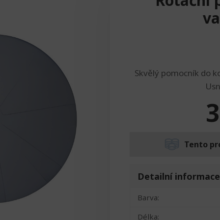
Rotační 
v
Skvělý pomocník do kou
Usn
3
Tento pr
Detailní informace
Barva:
Délka: