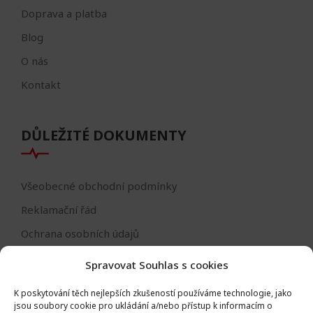
Doprava a platba
Blog
O nás
Kontakt
DŮLEŽITÉ DOKUMENTY
Všeobecné obchodní podmínky
Reklamační řád
Ochrana osobních údajů
Nastavení cookies
Spravovat Souhlas s cookies
Reklamační formulář
K poskytování těch nejlepších zkušeností používáme technologie, jako
Formulář - odstoupení od smlouvy
jsou soubory cookie pro ukládání a/nebo přístup k informacím o