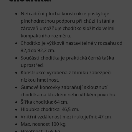
Netradiční plochá konstrukce poskytuje
plnohodnotnou podporu při chůzi i stání a
zároveň umožňuje chodítko složit do velmi
kompaktního rozměru.
Chodítko je výškově nastavitelné v rozsahu od
82,4 do 92,2 cm.
Součástí chodítka je praktická černá taška
uprostřed.
Konstrukce vyrobená z hliníku zabezpečí
nízkou hmotnost.
Gumové koncovky zabraňují sklouznutí
chodítka na kluzkém nebo vlhkém povrchu.
Šířka chodítka: 64 cm.
Hloubka chodítka: 46,5 cm.
Vnitřní vzdálenost mezi rukojeťmi: 47 cm.
Max. nosnost 100 kg.
Hmotnost: 2,65 kg.