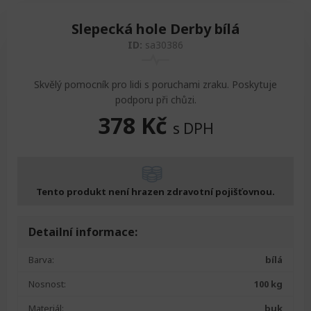
Slepecká hole Derby bílá
ID:
sa30386
Skvělý pomocník pro lidi s poruchami zraku. Poskytuje
podporu při chůzi.
378
Kč
s DPH
Tento produkt není hrazen zdravotní pojišťovnou.
Detailní informace:
Barva:
bílá
Nosnost:
100 kg
Materiál:
buk